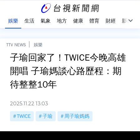
會
娛樂
生活
氣象
地方
健康
體育
財經
影音
TTV NEWS
娛樂
子瑜回家了！TWICE今晚高雄
開唱 子瑜媽談心路歷程：期
待整整10年
2025.11.22 13:03
TWICE
子瑜
周子瑜媽媽