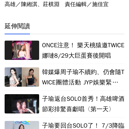
高雄／陳緗淇、莊棋淵 責任編輯／施佳宜
延伸閱讀
ONCE注意！ 樂天桃猿邀TWICE
娜璉8/29大巨蛋賽後開唱
韓媒爆周子瑜不續約、仍會隨T
WICE團體活動 JYP娛樂緊急回
應
子瑜返台SOLO首秀！高雄啤酒
節彩排驚喜獻唱〈第一天〉
子瑜要回台SOLO了！ 7/3降臨