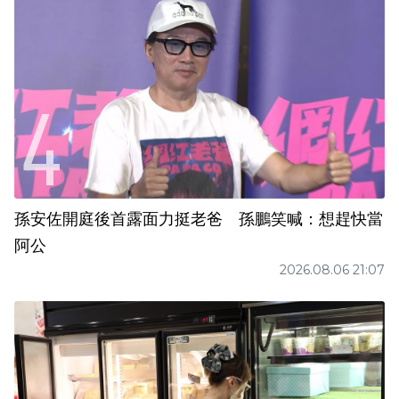
孫安佐開庭後首露面力挺老爸 孫鵬笑喊：想趕快當
阿公
2026.08.06 21:07