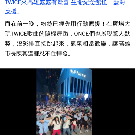
TWICE來高雄處處有驚喜 生命紀念館也「藍海
應援」
而在前一晚，粉絲已經先用行動應援！在廣場大
玩TWICE歌曲的隨機舞蹈，ONCE們也展現驚人默
契，沒彩排直接跳起來，氣氛相當歡樂，讓高雄
市長陳其邁都忍不住轉發。