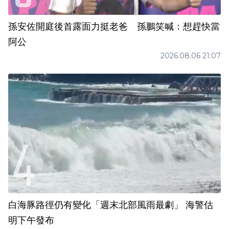
孫安佐開庭後首露面力挺老爸 孫鵬笑喊：想趕快當
阿公
2026.08.06 21:07
白海豚路徑仍有變化「週末北部風雨最劇」 海警估
明下午發布