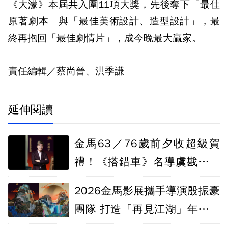
《大濛》本屆共入圍11項大獎，先後奪下「最佳
原著劇本」與「最佳美術設計、造型設計」，最
終再抱回「最佳劇情片」，成今晚最大贏家。
責任編輯／蔡尚晉、洪季謙
延伸閱讀
金馬63／76歲前夕收超級賀
禮！《搭錯車》名導虞戡平獲
頒終身成就獎
2026金馬影展攜手導演殷振豪
團隊 打造「再見江湖」年度主
題