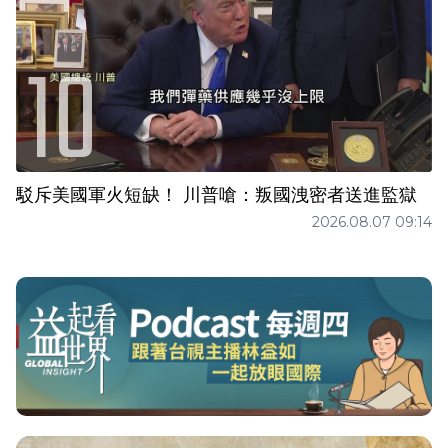
駁斥美國軍火短缺！ 川普嗆：叛國洩密者送進監獄
2026.08.07 09:14