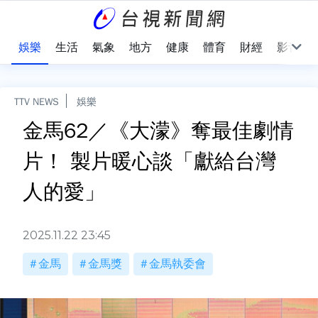
會
娛樂
生活
氣象
地方
健康
體育
財經
影音
TTV NEWS
娛樂
金馬62／《大濛》奪最佳劇情
片！ 製片暖心談「獻給台灣
人的愛」
2025.11.22 23:45
金馬
金馬獎
金馬執委會