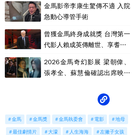
金馬影帝李康生驚傳不適 入院
急動心導管手術
曾獲金馬終身成就獎 台灣第一
代影人賴成英傳離世、享耆壽9
5歲
2026金馬奇幻影展 梁朝偉、
張孝全、蘇慧倫確認出席映後
共襄盛舉 ​
金馬
金馬獎
金馬執委會
電影
地母
最佳劇情片
大濛
人生海海
左撇子女孩