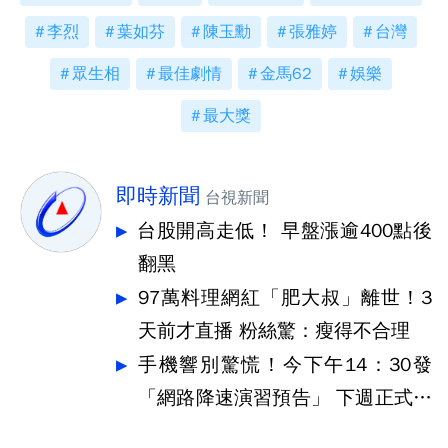
李烈
葉如芬
陳玉勳
張雅婷
台灣
眾生相
最佳劇情
金馬62
娛樂
最大獎
即時新聞
台視新聞
台股開高走低！ 早盤漲逾400點後
翻黑
97萬料理網紅「肥大叔」離世！3
天前才直播 粉絲驚：瘦得不合理
手機響別驚慌！今下午14：30發
「網路降速演習預告」 下週正式登
場