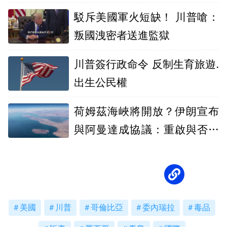
駁斥美國軍火短缺！ 川普嗆：
叛國洩密者送進監獄
川普簽行政命令 反制生育旅遊.
出生公民權
荷姆茲海峽將開放？伊朗宣布
與阿曼達成協議：重啟與否取
決美國
美國
川普
哥倫比亞
委內瑞拉
毒品