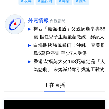
販毒
墨西哥
毒梟
國際
外電情報
台視新聞
梅西「最強後盾」父親病逝享壽68
歲 擔任兒子生涯啟蒙教練、經紀人
白海豚挾強風暴雨！沖繩、奄美群
島5萬戶停電 至少7人受傷
香港宏福苑大火168死確定是「人
為悲劇」 未熄滅菸頭引燃施工雜物
正在直播