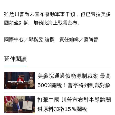
雖然川普尚未宣布發動軍事干預，但已讓拉美多
國如坐針氈，加勒比海上戰雲密布。
國際中心／邱楷雯 編撰 責任編輯／蔡尚晉
延伸閱讀
美參院通過俄能源制裁案 最高
500%關稅！普亭將列制裁對象
打擊中國 川普宣布對半導體關
鍵原料加徵15％關稅