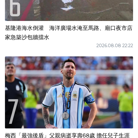
基隆港海水倒灌 海洋廣場水淹至馬路、廟口夜市店
家急築沙包牆擋水
2026.08.08 22:22
梅西「最強後盾」父親病逝享壽68歲 擔任兒子生涯