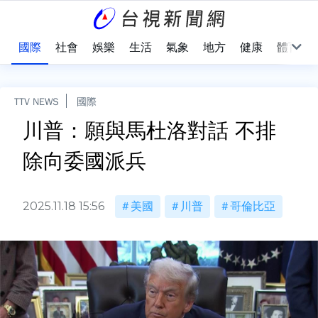
治
國際
社會
娛樂
生活
氣象
地方
健康
體育
TTV NEWS
國際
川普：願與馬杜洛對話 不排
除向委國派兵
2025.11.18 15:56
美國
川普
哥倫比亞