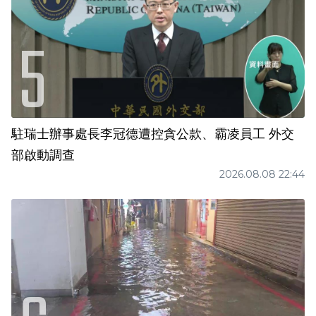
駐瑞士辦事處長李冠德遭控貪公款、霸凌員工 外交
部啟動調查
2026.08.08 22:44