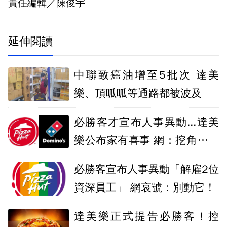
責任編輯／陳俊宇
延伸閱讀
中聯致癌油增至5批次 達美
樂、頂呱呱等通路都被波及
必勝客才宣布人事異動...達美
樂公布家有喜事 網：挖角隔壁
資深員工？
必勝客宣布人事異動「解雇2位
資深員工」 網哀號：別動它！
達美樂正式提告必勝客！控