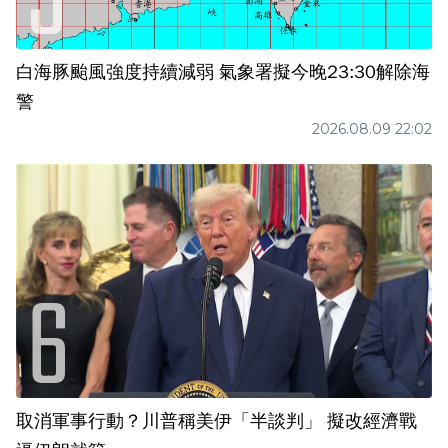
白海豚颱風強度持續減弱 氣象署擬今晚23:30解除海
警
2026.08.09 22:02
取消軍事行動？川普稱美伊「半談判」 擬改經濟戰