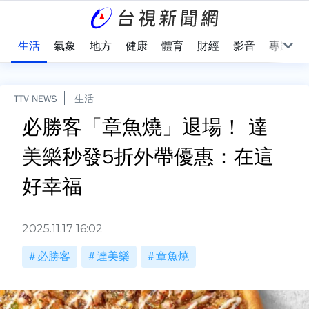
樂
生活
氣象
地方
健康
體育
財經
影音
專題
TTV NEWS
生活
必勝客「章魚燒」退場！ 達
美樂秒發5折外帶優惠：在這
好幸福
2025.11.17 16:02
必勝客
達美樂
章魚燒