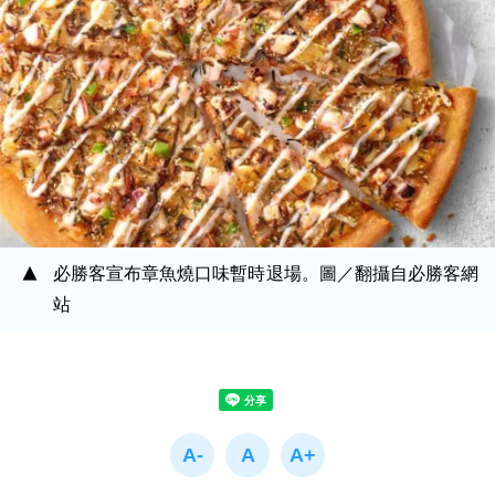
必勝客宣布章魚燒口味暫時退場。圖／翻攝自必勝客網
站