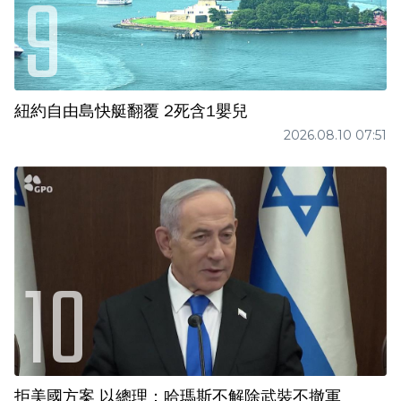
紐約自由島快艇翻覆 2死含1嬰兒
2026.08.10 07:51
拒美國方案 以總理：哈瑪斯不解除武裝不撤軍