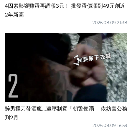
4因素影響雞蛋再調漲3元！ 批發蛋價漲到49元創近
2年新高
2026.08.09 21:38
醉男揮刀發酒瘋...遭壓制竟「朝警便溺」 依妨害公務
判2月
2026.08.09 18:59