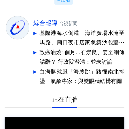
政治
綜合報導
台視新聞
基隆港海水倒灌 海洋廣場水淹至
馬路、廟口夜市店家急築沙包牆擋
水
致癌油燒1個月...石崇良、姜至剛傳
請辭？ 行政院澄清：並未討論
白海豚颱風「海豚跳」路徑南北擺
盪 氣象專家：與雙眼牆結構有關
正在直播