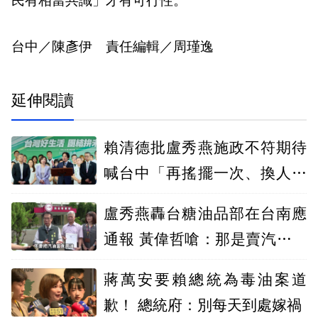
民有相當共識」才有可行性。
台中／陳彥伊 責任編輯／周瑾逸
延伸閱讀
賴清德批盧秀燕施政不符期待
喊台中「再搖擺一次、換人換
黨做做看」
盧秀燕轟台糖油品部在台南應
通報 黃偉哲嗆：那是賣汽油而
非食用油
蔣萬安要賴總統為毒油案道
歉！ 總統府：別每天到處嫁禍