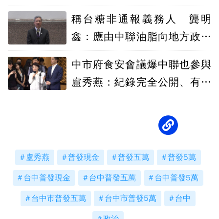
稱台糖非通報義務人 龔明
鑫：應由中聯油脂向地方政府
通報
中市府食安會議爆中聯也參與
盧秀燕：紀錄完全公開、有邀
請中央
盧秀燕
普發現金
普發五萬
普發5萬
台中普發現金
台中普發五萬
台中普發5萬
台中市普發五萬
台中市普發5萬
台中