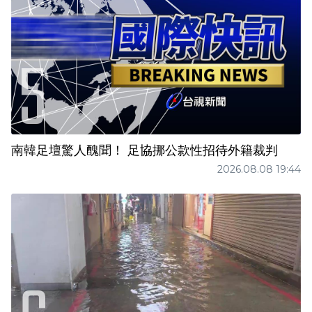
南韓足壇驚人醜聞！ 足協挪公款性招待外籍裁判
2026.08.08 19:44