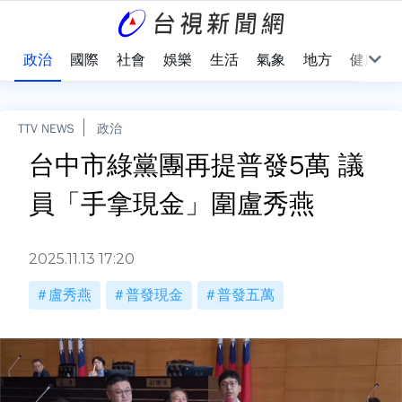
點
政治
國際
社會
娛樂
生活
氣象
地方
健康
TTV NEWS
政治
台中市綠黨團再提普發5萬 議
員「手拿現金」圍盧秀燕
2025.11.13 17:20
盧秀燕
普發現金
普發五萬