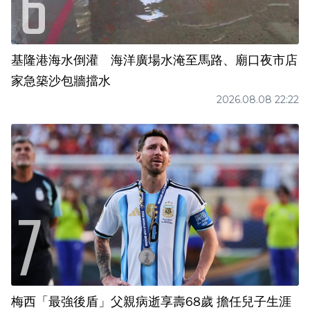
基隆港海水倒灌 海洋廣場水淹至馬路、廟口夜市店
家急築沙包牆擋水
2026.08.08 22:22
梅西「最強後盾」父親病逝享壽68歲 擔任兒子生涯