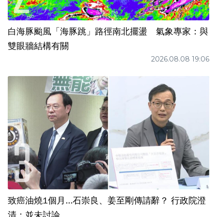
白海豚颱風「海豚跳」路徑南北擺盪 氣象專家：與
雙眼牆結構有關
2026.08.08 19:06
致癌油燒1個月...石崇良、姜至剛傳請辭？ 行政院澄
清：並未討論