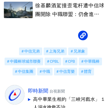
險
徐基麟酒駕撞歪電杆遭中信球
團開除 中職聯盟：仍會進行懲
處
中信兄弟
上海兄弟
兄弟象
中國棒球城市聯賽
CPBL
CPB
中華職棒
中信集團
中職
中信育樂
體育
即時新聞
台視新聞
高中畢業生相約「三峽河戲水」 1
人溺水搶救不治