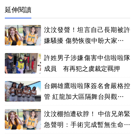
延伸閱讀
汶汶發聲！坦言自己長期被許
嫌騷擾 傷勢恢復中盼大家給予
私人空間
許姓男子涉嫌傷害中信啦啦隊
成員 有再犯之虞裁定羈押
台鋼雄鷹啦啦隊簽名會嚴格控
管 紅龍加大區隔舞台與觀眾距
離
汶汶棚拍遭砍脖！ 中信兄弟緊
急聲明：手術完成暫無生命危