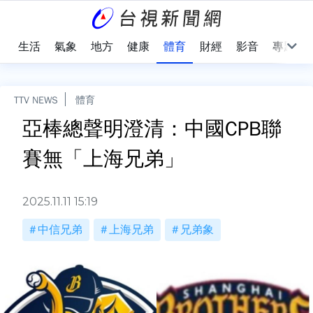
樂
生活
氣象
地方
健康
體育
財經
影音
專題
TTV NEWS
體育
亞棒總聲明澄清：中國CPB聯
賽無「上海兄弟」
2025.11.11 15:19
中信兄弟
上海兄弟
兄弟象