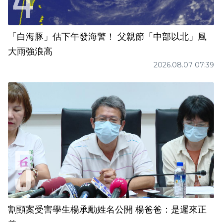
「白海豚」估下午發海警！ 父親節「中部以北」風
大雨強浪高
2026.08.07 07:39
割頸案受害學生楊承勳姓名公開 楊爸爸：是遲來正