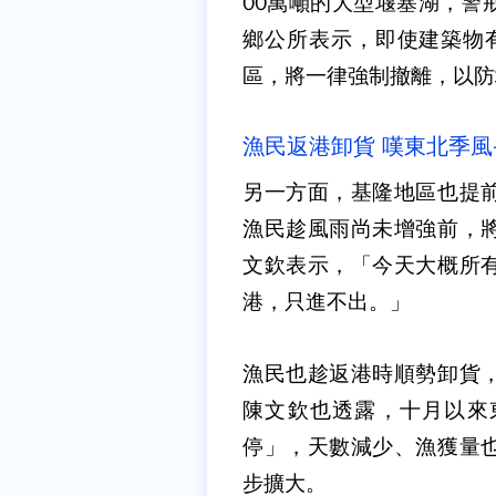
00萬噸的大型堰塞湖，警
鄉公所表示，即使建築物有
區，將一律強制撤離，以防
漁民返港卸貨 嘆東北季風
另一方面，基隆地區也提
漁民趁風雨尚未增強前，
文欽表示，「今天大概所
港，只進不出。」
漁民也趁返港時順勢卸貨
陳文欽也透露，十月以來
停」，天數減少、漁獲量
步擴大。