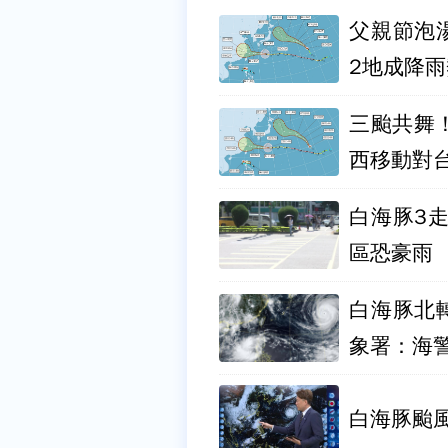
父親節泡
2地成降
三颱共舞
西移動對
白海豚3
區恐豪雨
白海豚北
象署：海
白海豚颱