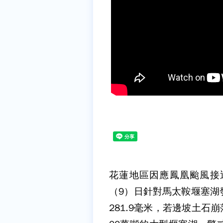
花蓮地區因應鳳凰颱風接
（9）日針對馬太鞍堰塞湖
281.9毫米，若邊坡土石