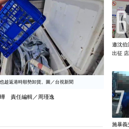
邀沈伯
出征 
也趁返港時順勢卸貨。圖／台視新聞
曄 責任編輯／周瑾逸
施暴義