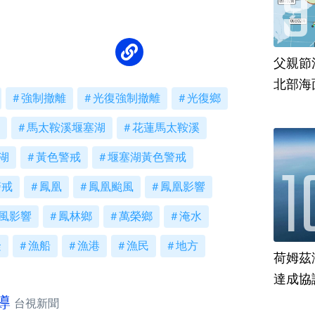
父親節
北部海
強制撤離
光復強制撤離
光復鄉
馬太鞍溪堰塞湖
花蓮馬太鞍溪
湖
黃色警戒
堰塞湖黃色警戒
警戒
鳳凰
鳳凰颱風
鳳凰影響
風影響
鳳林鄉
萬榮鄉
淹水
隆
漁船
漁港
漁民
地方
荷姆茲
達成協
導
台視新聞