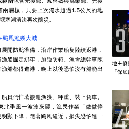
戒範圍包含光復鄉、鳳林鄉與萬榮鄉。光復
兩層樓，只要上次淹水超過1.5公尺的地
堰塞湖潰決再次釀災。
+颱風漁獲大減
前展開防颱準備，沿岸作業船隻陸續返港，
將漁船固定綁牢，加強防範。漁會總幹事陳
地主優
有漁船都得進港，晚上以後恐怕沒有船能出
「保底
，船員們忙著搬運漁獲、秤重、裝上貨車。
東北季風一波波來襲，漁民作業「做做停
也明顯下降，隨著颱風逼近，損失恐怕進一