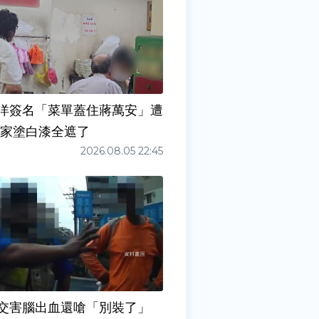
洋簽名「菜單蓋住蔣萬安」遭
店家塗白漆全遮了
2026.08.05 22:45
交害腦出血還嗆「別裝了」