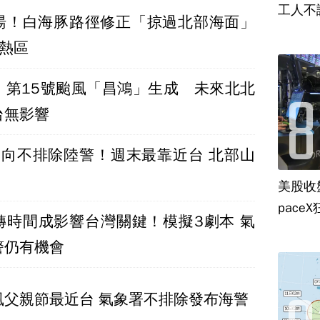
工人不
湯！白海豚路徑修正「掠過北部海面」
雨熱區
！第15號颱風「昌鴻」生成 未來北北
台無影響
走向不排除陸警！週末最靠近台 北部山
美股收
paceX
轉時間成影響台灣關鍵！模擬3劇本 氣
警仍有機會
風父親節最近台 氣象署不排除發布海警