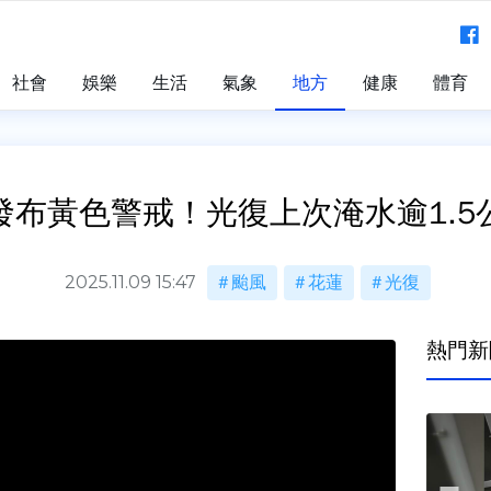
社會
娛樂
生活
氣象
地方
健康
體育
發布黃色警戒！光復上次淹水逾1.5
2025.11.09 15:47
颱風
花蓮
光復
熱門新