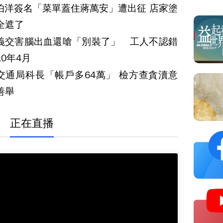
伯洋簽名「菜單蓋住蔣萬安」遭出征 店家塗
全遮了
義交害腦出血還嗆「別裝了」 工人不認錯
0年4月
交通局科長「帳戶多64萬」 檢方查貪瀆意
善舉
正在直播