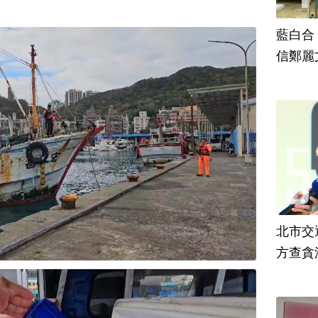
藍白合
信鄭麗
北市交
方查貪