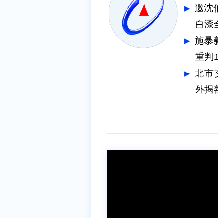
邀沈
白漆
施暴
重判1
北市
外揭