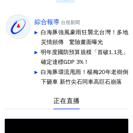
綜合報導
台視新聞
白海豚強風豪雨狂襲北台灣！多地
災情頻傳 驚險畫面曝光
明年度國防預算規模「首破1.1兆」
確定達標GDP 3%！
白海豚環流甩雨！楊梅20年老樹倒
下砸車 新竹尖石同車高巨石崩落
正在直播