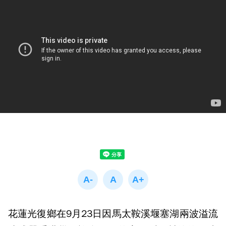
花蓮光復鄉在9月23日因馬太鞍溪堰塞湖兩波溢流