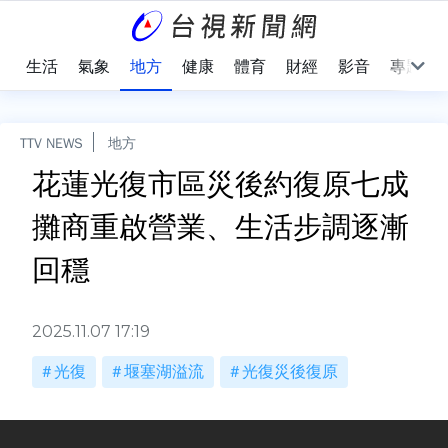
樂
生活
氣象
地方
健康
體育
財經
影音
專題
TTV NEWS
地方
花蓮光復市區災後約復原七成
攤商重啟營業、生活步調逐漸
回穩
2025.11.07 17:19
光復
堰塞湖溢流
光復災後復原