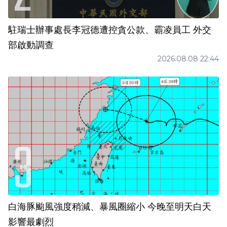
駐瑞士辦事處長李冠德遭控貪公款、霸凌員工 外交
部啟動調查
2026.08.08 22:44
白海豚颱風強度稍減、暴風圈縮小 今晚至明天白天
影響最劇烈