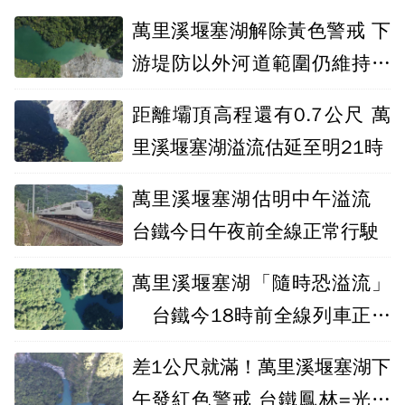
萬里溪堰塞湖解除黃色警戒 下
游堤防以外河道範圍仍維持紅
色警戒
距離壩頂高程還有0.7公尺 萬
里溪堰塞湖溢流估延至明21時
萬里溪堰塞湖估明中午溢流
台鐵今日午夜前全線正常行駛
萬里溪堰塞湖「隨時恐溢流」
台鐵今18時前全線列車正常
行駛
差1公尺就滿！萬里溪堰塞湖下
午發紅色警戒 台鐵鳳林=光復