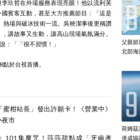
但李玖哲在外場服務表現亮眼！他以流利英
外國賓客互動，甚至大方推薦節目：「這是
秀！」熱場與破冰技術一流。吳映潔事後更稱讚
」，講故事又生動，讓高山現場氣氛滿分。
父親節
說：「「很不習慣！」
北部海
8點於台視首播。
「蜜柑站長」發出許願卡！《營業中》
小夜市
荷姆茲
》101集魔咒！莎莎甜點成「牙齒考
達成協