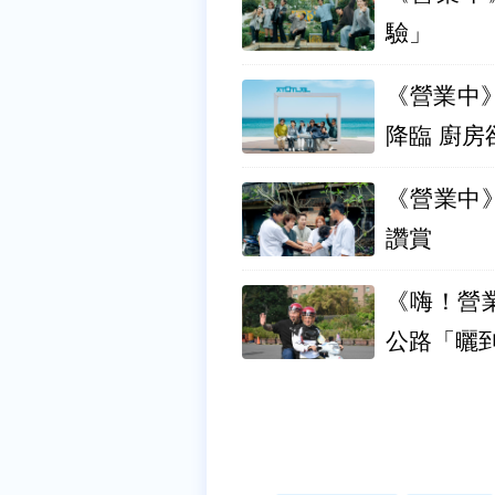
驗」
《營業中》
降臨 廚房
《營業中
讚賞
《嗨！營
公路「曬