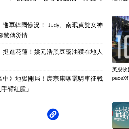
進軍韓國慘況！ Judy、南珉貞雙女神
卻驚傳災情
》挺進花蓮！姚元浩黑豆蔭油獲在地人
美股收
paceX
業中》地獄開局！庹宗康曝曬騎車征戰
到手臂紅腫」