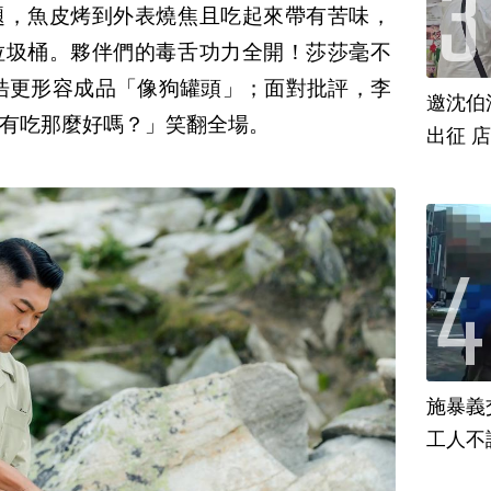
題，魚皮烤到外表燒焦且吃起來帶有苦味，
垃圾桶。夥伴們的毒舌功力全開！莎莎毫不
浩更形容成品「像狗罐頭」；面對批評，李
邀沈伯
有吃那麼好嗎？」笑翻全場。
出征 
施暴義
工人不