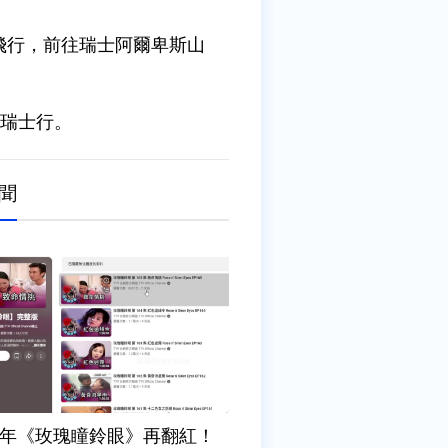
飛行，前往瑞士阿爾卑斯山
出瑞士行。
聞
7年《玫瑰瞳鈴眼》再翻紅！