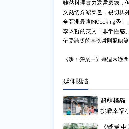
雖然料理實力還需磨練，
文熱情介紹菜色，親切與
全亞洲最強的Cooking
李玖哲的英文「非常性感
備受誇獎的李玖哲則靦腆笑
《嗨！營業中》每週六晚間
延伸閱讀
超萌橘貓
挑戰幸福
《營業中