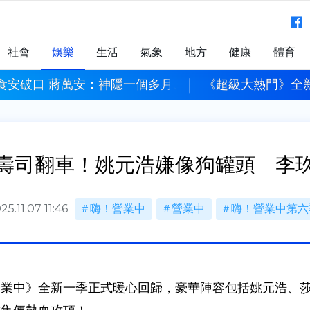
社會
娛樂
生活
氣象
地方
健康
體育
食安破口 蔣萬安：神隱一個多月、一出來就卸責
《超級大熱門》全新
壽司翻車！姚元浩嫌像狗罐頭 李
25.11.07 11:46
嗨！營業中
營業中
嗨！營業中第六
營業中》全新一季正式暖心回歸，豪華陣容包括姚元浩、