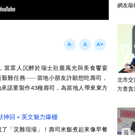
網友敲
，當眾人沉醉於瑞士壯麗風光與美食饗宴
最艱難任務——當地小朋友許願想吃壽司，
北市交
承諾要製作43種壽司，為當地人帶來東方
方查貪
默神回＋英文魅力爆棚
成了「災難現場」！壽司米飯煮起來像早餐