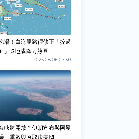
泡湯！白海豚路徑修正「掠過
面」 2地成降雨熱區
2026.08.06 07:30
海峽將開放？伊朗宣布與阿曼
議：重啟與否取決美國