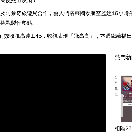
首集便熱血攻頂！
及阿萊奇旅遊局合作，藝人們搭乘國泰航空歷經16小時
上挑戰製作餐點。
歲有效收視高達1.45，收視表現「飛高高」，本週繼續播
熱門新
相隔2