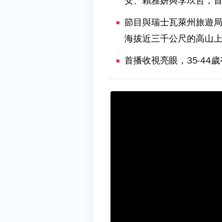
安、賴雅妍與李玖哲，
節目與瑞士瓦萊州旅遊局
海拔近三千公尺的高山
首播收視亮眼，35-44