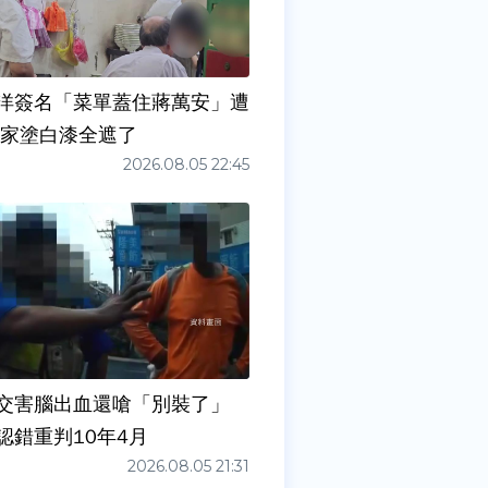
洋簽名「菜單蓋住蔣萬安」遭
店家塗白漆全遮了
2026.08.05 22:45
交害腦出血還嗆「別裝了」
認錯重判10年4月
2026.08.05 21:31