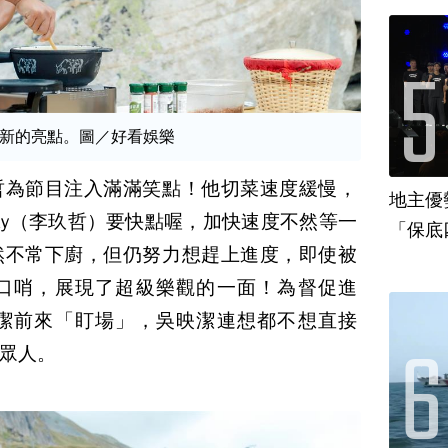
新的亮點。圖／好看娛樂
哲為節目注入滿滿笑點！他切菜速度緩慢，
地主優
cky（李玖哲）要快點喔，加快速度不然等一
「保底
然不常下廚，但仍努力想趕上進度，即使被
口哨，展現了超級樂觀的一面！為督促進
潔前來「盯場」，吳映潔連想都不想直接
眾人。