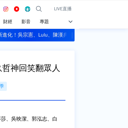
LIVE直播
財經
影音
專題
進化！吳宗憲、Lulu、陳漢典鐵三角再合體
國安基金第9次護盤
玖哲神回笑翻眾人
季
莎莎、吳映潔、郭泓志、白