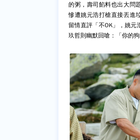
的粥，壽司餡料也出大問
慘遭姚元浩打槍直接丟進
留情直評「不OK」，姚元
玖哲則幽默回嗆：「你的狗