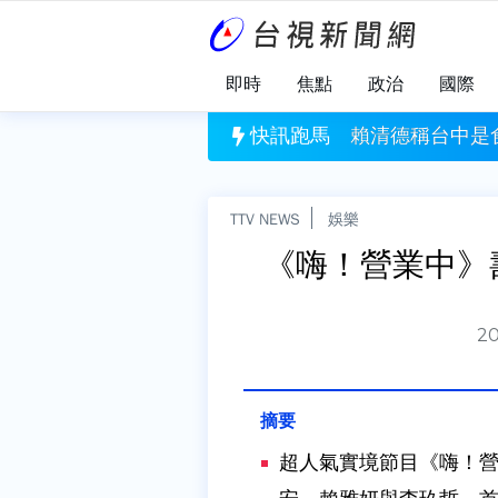
即時
焦點
政治
國際
！ 蘭嶼近數十年來首次部隊登島操演
快訊跑馬
賴清德稱台中是
TTV NEWS
娛樂
《嗨！營業中》
20
超人氣實境節目《嗨！