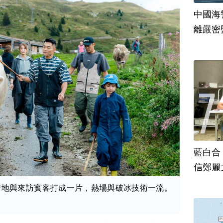
中國海
離嚴密
藍白合
信鄭麗
情地與來訪賓客打成一片，熱場與破冰技術一流。