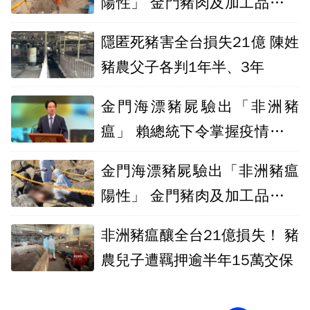
陽性」 金門豬肉及加工品禁運
台一週
隱匿死豬害全台損失21億 陳姓
豬農父子各判1年半、3年
金門海漂豬屍驗出「非洲豬
瘟」 賴總統下令掌握疫情並即
時說明
金門海漂豬屍驗出「非洲豬瘟
陽性」 金門豬肉及加工品禁運
一週
非洲豬瘟釀全台21億損失！ 豬
農兒子遭羈押逾半年15萬交保