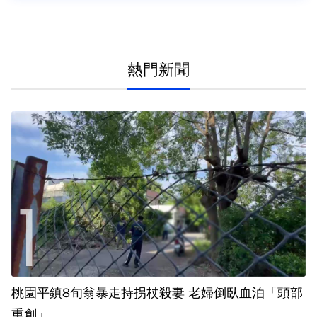
熱門新聞
桃園平鎮8旬翁暴走持拐杖殺妻 老婦倒臥血泊「頭部
重創」