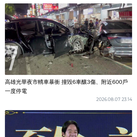
高雄光華夜市轎車暴衝 撞毀6車釀3傷、附近600戶
一度停電
2026.08.07 23:14