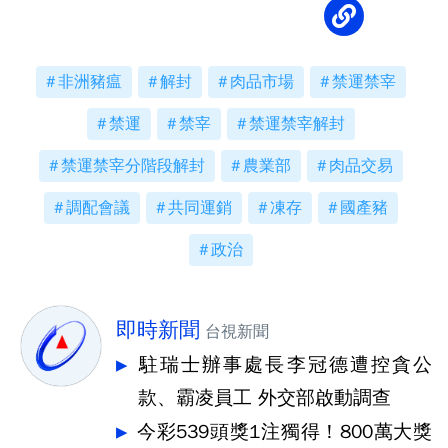
非洲豬瘟
解封
肉品市場
禁運禁宰
禁運
禁宰
禁運禁宰解封
禁運禁宰分階段解封
農業部
肉品交易
調配會議
共同運銷
凍存
國產豬
政治
即時新聞
台視新聞
駐瑞士辦事處長李冠德遭控貪公
款、霸凌員工 外交部啟動調查
今彩539頭獎1注獨得！800萬大獎