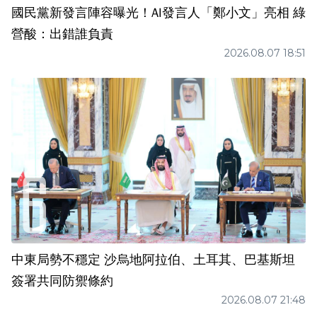
國民黨新發言陣容曝光！AI發言人「鄭小文」亮相 綠
營酸：出錯誰負責
2026.08.07 18:51
中東局勢不穩定 沙烏地阿拉伯、土耳其、巴基斯坦
簽署共同防禦條約
2026.08.07 21:48