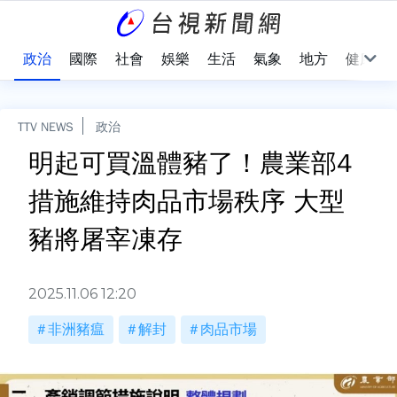
點
政治
國際
社會
娛樂
生活
氣象
地方
健康
TTV NEWS
政治
明起可買溫體豬了！農業部4
措施維持肉品市場秩序 大型
豬將屠宰凍存
2025.11.06 12:20
非洲豬瘟
解封
肉品市場