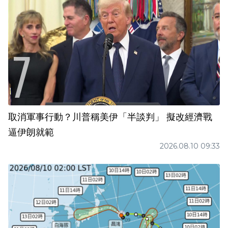
取消軍事行動？川普稱美伊「半談判」 擬改經濟戰
逼伊朗就範
2026.08.10 09:33