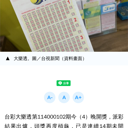
大樂透。圖／台視新聞（資料畫面）
台彩大樂透第114000102期今（4）晚開獎，派彩
結果出爐，頭獎再度槓龜，已是連續14期未開