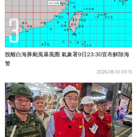
脫離白海豚颱風暴風圈 氣象署9日23:30宣布解除海
警
2026.08.10 00:15