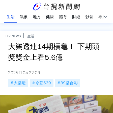
樂
生活
氣象
地方
健康
體育
財經
影音
專題
TTV NEWS
生活
大樂透連14期槓龜！ 下期頭
獎獎金上看5.6億
2025.11.04 22:09
大樂透
今彩539
39樂合彩