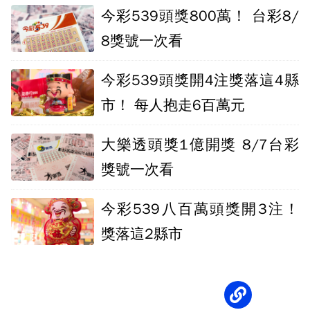
今彩539頭獎800萬！ 台彩8/
8獎號一次看
今彩539頭獎開4注獎落這4縣
市！ 每人抱走6百萬元
大樂透頭獎1億開獎 8/7台彩
獎號一次看
今彩539八百萬頭獎開3注！
獎落這2縣市