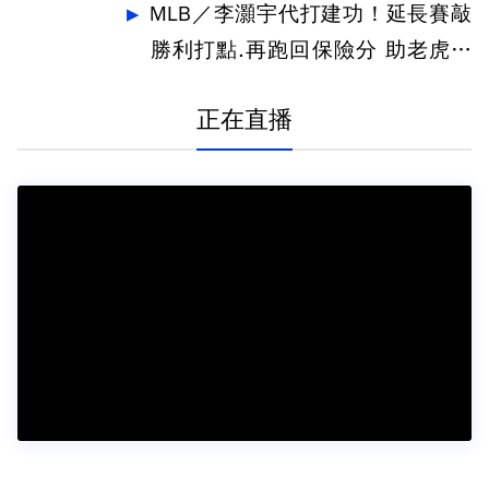
MLB／李灝宇代打建功！延長賽敲
勝利打點.再跑回保險分 助老虎奪
勝
正在直播