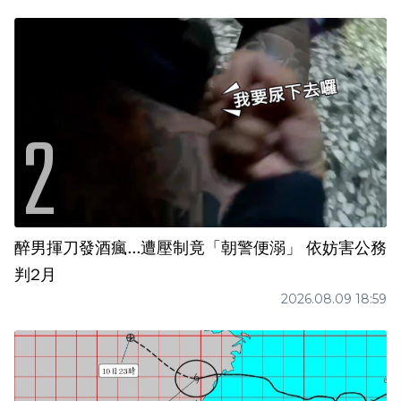
醉男揮刀發酒瘋...遭壓制竟「朝警便溺」 依妨害公務
判2月
2026.08.09 18:59