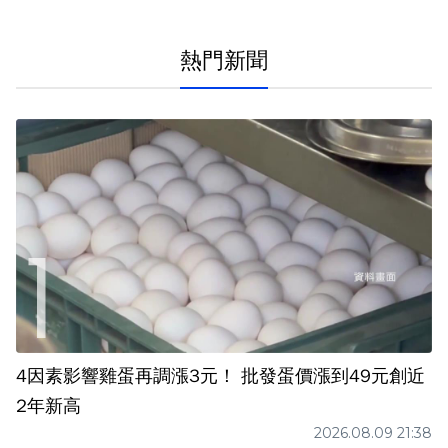
熱門新聞
4因素影響雞蛋再調漲3元！ 批發蛋價漲到49元創近
2年新高
2026.08.09 21:38