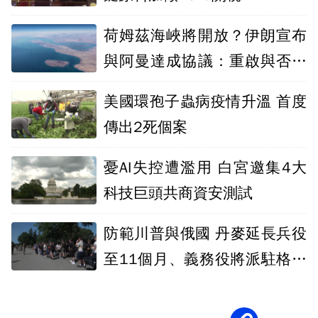
荷姆茲海峽將開放？伊朗宣布
與阿曼達成協議：重啟與否取
決美國
美國環孢子蟲病疫情升溫 首度
傳出2死個案
憂AI失控遭濫用 白宮邀集4大
科技巨頭共商資安測試
防範川普與俄國 丹麥延長兵役
至11個月、義務役將派駐格陵
蘭