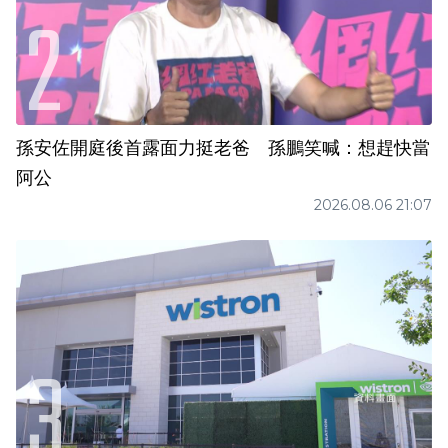
孫安佐開庭後首露面力挺老爸 孫鵬笑喊：想趕快當
阿公
2026.08.06 21:07