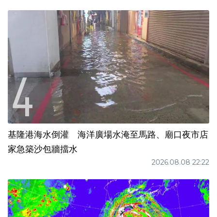
基隆港海水倒灌 海洋廣場水淹至馬路、廟口夜市店
家急築沙包牆擋水
2026.08.08 22:22