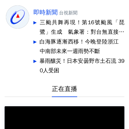
即時新聞
台視新聞
三颱共舞再現！第16號颱風「琵
鷺」生成 氣象署：對台無直接影
響
白海豚逐漸西移！今晚登陸浙江
中南部未來一週雨勢不斷
暴雨釀災！日本安曇野市土石流 39
0人受困
正在直播