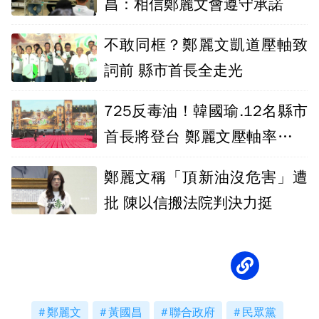
昌：相信鄭麗文會遵守承諾
不敢同框？鄭麗文凱道壓軸致
詞前 縣市首長全走光
725反毒油！韓國瑜.12名縣市
首長將登台 鄭麗文壓軸率「食
安大怒吼」
鄭麗文稱「頂新油沒危害」遭
批 陳以信搬法院判決力挺
鄭麗文
黃國昌
聯合政府
民眾黨