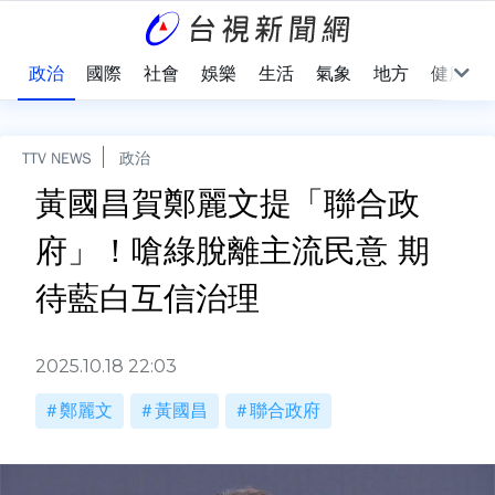
點
政治
國際
社會
娛樂
生活
氣象
地方
健康
TTV NEWS
政治
黃國昌賀鄭麗文提「聯合政
府」！嗆綠脫離主流民意 期
待藍白互信治理
2025.10.18 22:03
鄭麗文
黃國昌
聯合政府