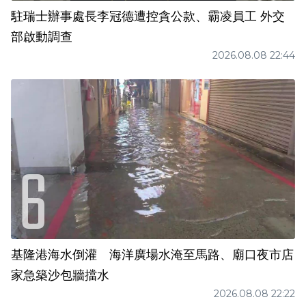
駐瑞士辦事處長李冠德遭控貪公款、霸凌員工 外交
部啟動調查
2026.08.08 22:44
基隆港海水倒灌 海洋廣場水淹至馬路、廟口夜市店
家急築沙包牆擋水
2026.08.08 22:22