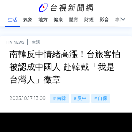
樂
生活
氣象
地方
健康
體育
財經
影音
專題
TTV NEWS
生活
南韓反中情緒高漲！台旅客怕
被認成中國人 赴韓戴「我是
台灣人」徽章
2025.10.17 13:09
南韓
反中
自保