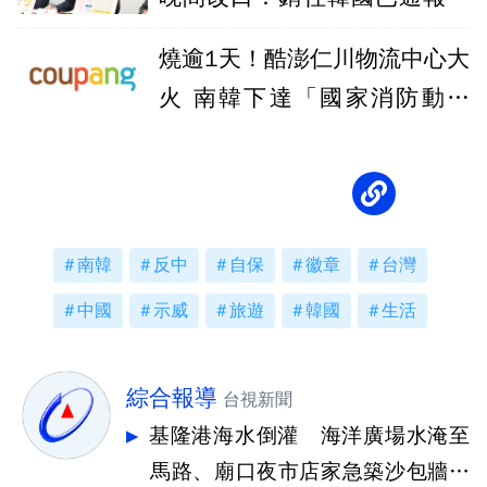
游
燒逾1天！酷澎仁川物流中心大
火 南韓下達「國家消防動員
令」滅火
南韓
反中
自保
徽章
台灣
中國
示威
旅遊
韓國
生活
綜合報導
台視新聞
基隆港海水倒灌 海洋廣場水淹至
馬路、廟口夜市店家急築沙包牆擋