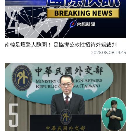
南韓足壇驚人醜聞！ 足協挪公款性招待外籍裁判
2026.08.08 19:44