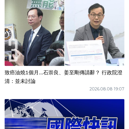
致癌油燒1個月...石崇良、姜至剛傳請辭？ 行政院澄
清：並未討論
2026.08.08 19:07