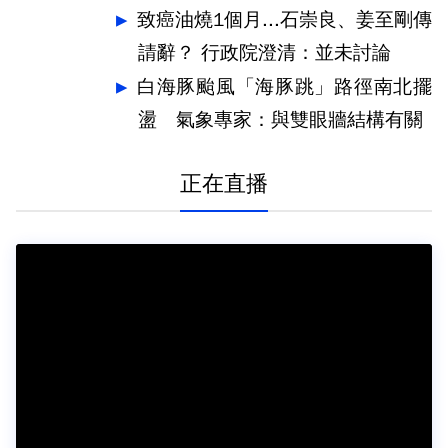
水
致癌油燒1個月...石崇良、姜至剛傳
請辭？ 行政院澄清：並未討論
白海豚颱風「海豚跳」路徑南北擺
盪 氣象專家：與雙眼牆結構有關
正在直播