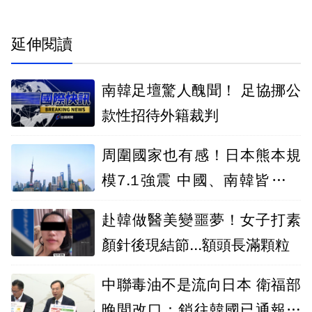
延伸閱讀
南韓足壇驚人醜聞！ 足協挪公
款性招待外籍裁判
周圍國家也有感！日本熊本規
模7.1強震 中國、南韓皆有震
感
赴韓做醫美變噩夢！女子打素
顏針後現結節...額頭長滿顆粒
中聯毒油不是流向日本 衛福部
晚間改口：銷往韓國已通報下