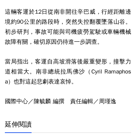
這輛客運於12日從南非開往辛巴威，行經距離邊
境約90公里的路段時，突然失控翻覆墜落山谷。
初步研判，事故可能與司機疲勞駕駛或車輛機械
故障有關，確切原因仍待進一步調查。
當局指出，客運自高坡滑落後嚴重變形，撞擊力
道相當大。南非總統拉馬佛沙（Cyril Ramaphos
a）也對這起悲劇表達哀悼。
國際中心／陳毓麟 編撰 責任編輯／周瑾逸
延伸閱讀