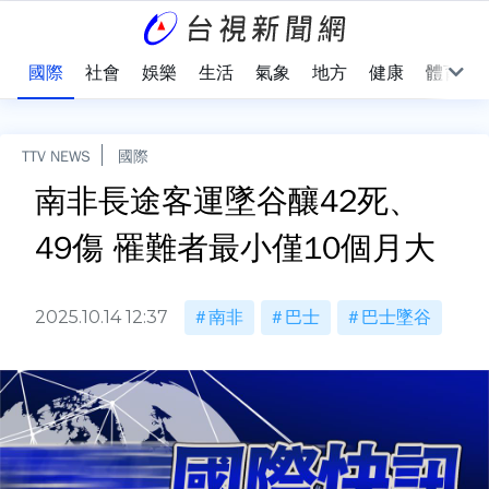
治
國際
社會
娛樂
生活
氣象
地方
健康
體育
TTV NEWS
國際
南非長途客運墜谷釀42死、
49傷 罹難者最小僅10個月大
2025.10.14 12:37
南非
巴士
巴士墜谷