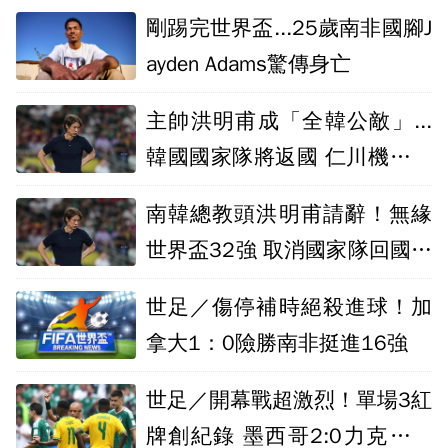
剛踢完世界盃...25歲南非國腳J
ayden Adams驚傳身亡
主帥洪明甫成「全韓公敵」...
韓國國家隊將返國 仁川機場宣
布加強維安
南韓總教頭洪明甫請辭！無緣
世界盃32強 取消國家隊回國歡
迎儀式
世足／傷停補時絕殺進球！加
拿大1：0險勝南非挺進16強
世足／開幕戰超激烈！單場3紅
牌創紀錄 墨西哥2:0力克南非