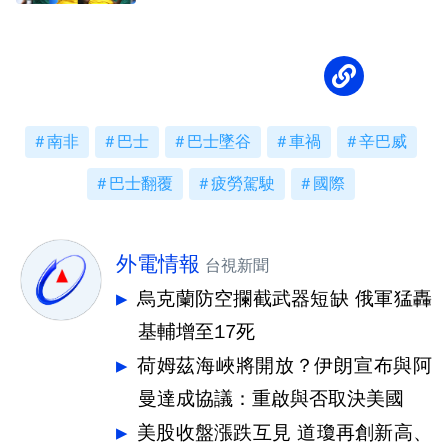
奪首勝
南非
巴士
巴士墜谷
車禍
辛巴威
巴士翻覆
疲勞駕駛
國際
外電情報
台視新聞
烏克蘭防空攔截武器短缺 俄軍猛轟
基輔增至17死
荷姆茲海峽將開放？伊朗宣布與阿
曼達成協議：重啟與否取決美國
美股收盤漲跌互見 道瓊再創新高、