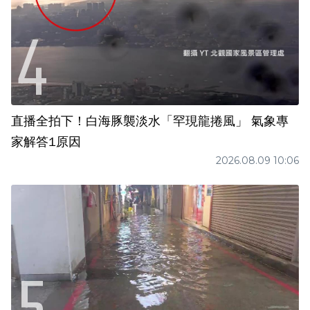
直播全拍下！白海豚襲淡水「罕現龍捲風」 氣象專
家解答1原因
2026.08.09 10:06