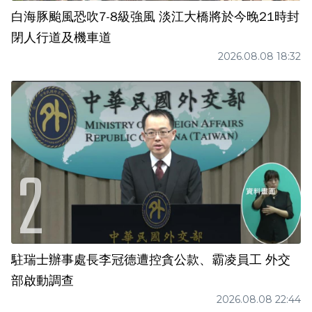
白海豚颱風恐吹7-8級強風 淡江大橋將於今晚21時封
閉人行道及機車道
2026.08.08 18:32
駐瑞士辦事處長李冠德遭控貪公款、霸凌員工 外交
部啟動調查
2026.08.08 22:44