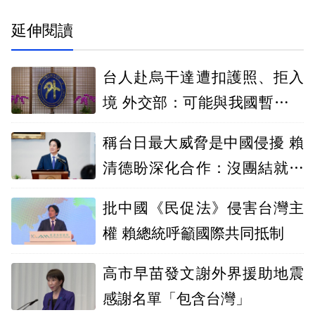
延伸閱讀
台人赴烏干達遭扣護照、拒入
境 外交部：可能與我國暫緩核
發簽證有關
稱台日最大威脅是中國侵擾 賴
清德盼深化合作：沒團結就沒
自由
批中國《民促法》侵害台灣主
權 賴總統呼籲國際共同抵制
高市早苗發文謝外界援助地震
感謝名單「包含台灣」