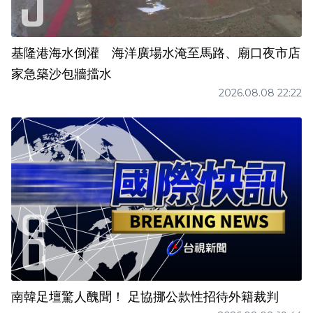
基隆港海水倒灌 海洋廣場水淹至馬路、廟口夜市店
家急築沙包牆擋水
2026.08.08 22:22
南韓足壇驚人醜聞！ 足協挪公款性招待外籍裁判