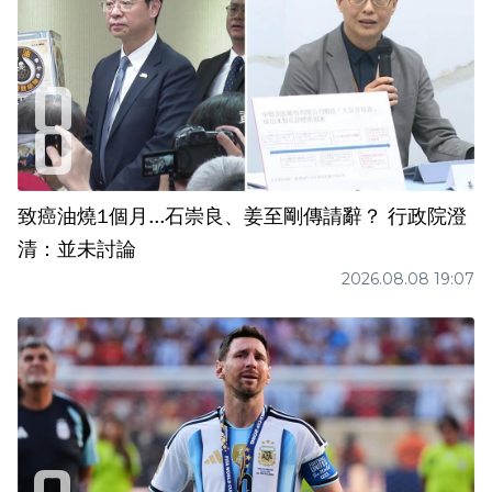
致癌油燒1個月...石崇良、姜至剛傳請辭？ 行政院澄
清：並未討論
2026.08.08 19:07