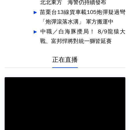
北北東方 海警仍持續發布
苗栗台13線貨車載105炮彈疑過彎
「炮彈滾落水溝」 軍方搬運中
中職／白海豚攪局！ 8/9龍猿大
戰、富邦悍將對統一獅皆延賽
正在直播