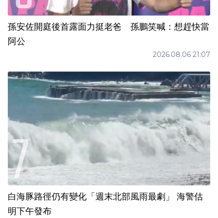
孫安佐開庭後首露面力挺老爸 孫鵬笑喊：想趕快當
阿公
2026.08.06 21:07
白海豚路徑仍有變化「週末北部風雨最劇」 海警估
明下午發布