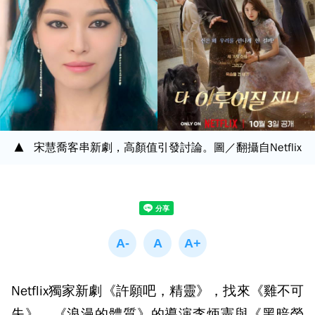
宋慧喬客串新劇，高顏值引發討論。圖／翻攝自Netflix
Netflix獨家新劇《許願吧，精靈》，找來《雞不可
失》、《浪漫的體質》的導演李炳憲與《黑暗榮