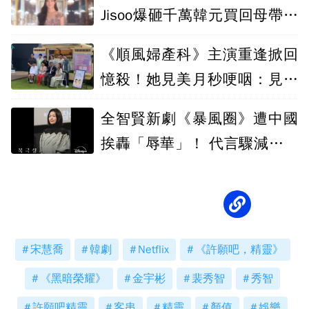
Jisoo爆砸千萬韓元買回母帶切
割
《順風婦產科》主演重逢掀回
憶殺！她見美月秒哽咽：見到
面就想哭
全智賢新劇《暴風圈》遭中國
挨轟「辱華」！ 代言驟減恐賠
上億違約金
宋慧喬
韓劇
Netflix
《許願吧，精靈》
《黑暗榮耀》
金宇彬
裴秀智
秀智
許願吧精靈
客串
精靈
顏值
娛樂