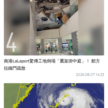
南港LaLaport驚傳工地倒塌「鷹架掛中庭」！ 館方
拉鐵門疏散
2026.08.07 14:33