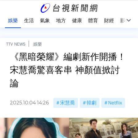
會
娛樂
生活
氣象
地方
健康
體育
財經
影音
TTV NEWS
娛樂
《黑暗榮耀》編劇新作開播！
宋慧喬驚喜客串 神顏值掀討
論
2025.10.04 14:26
宋慧喬
韓劇
Netflix