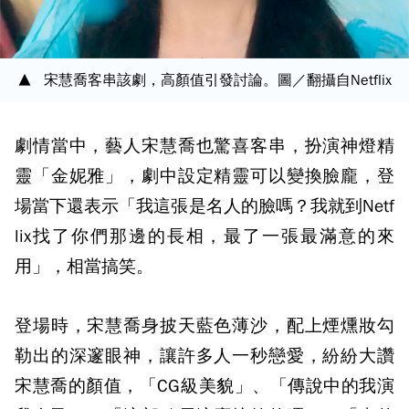
宋慧喬客串該劇，高顏值引發討論。圖／翻攝自Netflix
劇情當中，藝人宋慧喬也驚喜客串，扮演神燈精
靈「金妮雅」，劇中設定精靈可以變換臉龐，登
場當下還表示「我這張是名人的臉嗎？我就到Netf
lix找了你們那邊的長相，最了一張最滿意的來
用」，相當搞笑。
登場時，宋慧喬身披天藍色薄沙，配上煙燻妝勾
勒出的深邃眼神，讓許多人一秒戀愛，紛紛大讚
宋慧喬的顏值，「CG級美貌」、「傳說中的我演