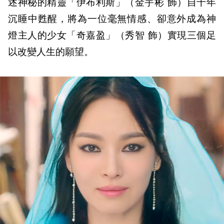
述神秘的精靈「伊布利斯」（金宇彬 飾）自千年
沉睡中甦醒，將為一位毫無情感、卻意外成為神
燈主人的少女「奇嘉盈」（秀智 飾）實現三個足
以改變人生的願望。