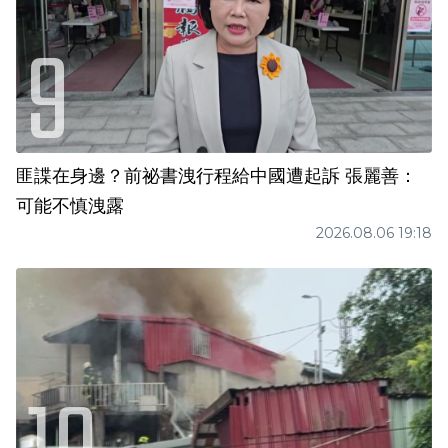
匪諜在身邊？前祕書洩行程給中國遭起訴 張麗善：
可能不慎洩露
2026.08.06 19:18