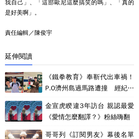
我自己」、「這部歐尼這麼搞笑的嗎」、「真的
是好美啊」。
責任編輯／陳俊宇
延伸閱讀
《鐵拳教育》奉靳代出車禍！
P.O濟州島過馬路遭撞 經紀公
司曝近況
金宣虎睽違3年訪台 親認最愛
《愛情怎麼翻譯？》粉絲嗨翻
哥哥列《訂閱男友》幕後名單