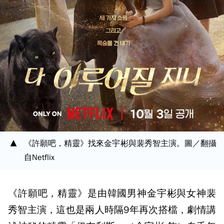
《許願吧，精靈》找來金宇彬與裴秀智主演。圖／翻攝
自Netflix
《許願吧，精靈》是由韓國男神金宇彬與女神裴
秀智主演，這也是兩人時隔9年再次搭檔，劇情講