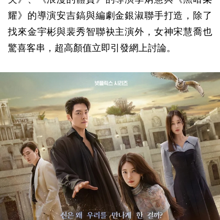
耀》的導演安吉鎬與編劇金銀淑聯手打造，除了
找來金宇彬與裴秀智聯袂主演外，女神宋慧喬也
驚喜客串，超高顏值立即引發網上討論。