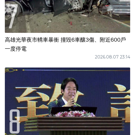
高雄光華夜市轎車暴衝 撞毀6車釀3傷、附近600戶
一度停電
2026.08.07 23:14