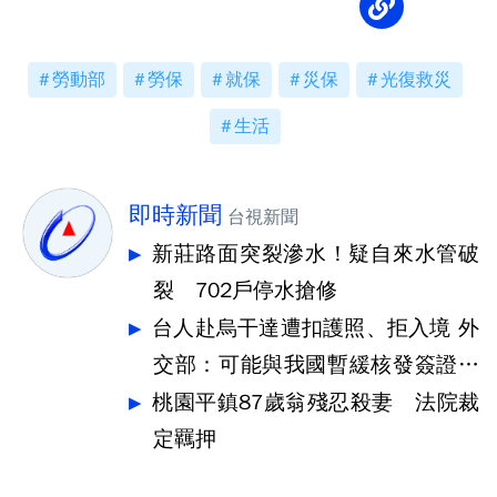
勞動部
勞保
就保
災保
光復救災
生活
即時新聞
台視新聞
新莊路面突裂滲水！疑自來水管破
裂 702戶停水搶修
台人赴烏干達遭扣護照、拒入境 外
交部：可能與我國暫緩核發簽證有
關
桃園平鎮87歲翁殘忍殺妻 法院裁
定羈押