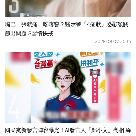
嘴巴一張就痛、喀喀響？醫示警「4症狀」恐顳顎關
節出問題 3習慣快戒
2026.08.07 20:14
國民黨新發言陣容曝光！AI發言人「鄭小文」亮相 綠