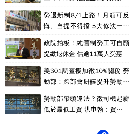
勞退新制8/1上路！月領可反
悔、自提不得擋 5大修法一次
看
政院拍板！純舊制勞工可自願
提繳退休金 估逾11萬人受惠
美301調查擬加徵10%關稅 勞
動部：跨部會研議提升勞動人
權
勞動部帶頭違法？徵司機起薪
低於最低工資 洪申翰：資訊誤
植