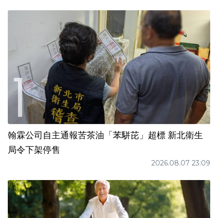
翰霖公司自主通報苦茶油「苯駢芘」超標 新北衛生
局令下架停售
2026.08.07 23:09