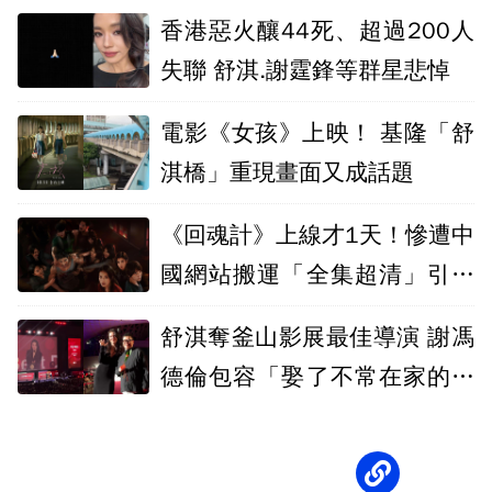
香港惡火釀44死、超過200人
失聯 舒淇.謝霆鋒等群星悲悼
電影《女孩》上映！ 基隆「舒
淇橋」重現畫面又成話題
《回魂計》上線才1天！慘遭中
國網站搬運「全集超清」引網
炸鍋
舒淇奪釜山影展最佳導演 謝馮
德倫包容「娶了不常在家的女
人」