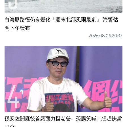
白海豚路徑仍有變化「週末北部風雨最劇」 海警估
明下午發布
2026.08.06 20:33
孫安佐開庭後首露面力挺老爸 孫鵬笑喊：想趕快當