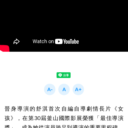
晉身導演的舒淇首次自編自導劇情長片《女
孩》，在第30屆釜山國際影展榮獲「最佳導演
獎」，成為她從演員跨足到導演的重要里程碑，