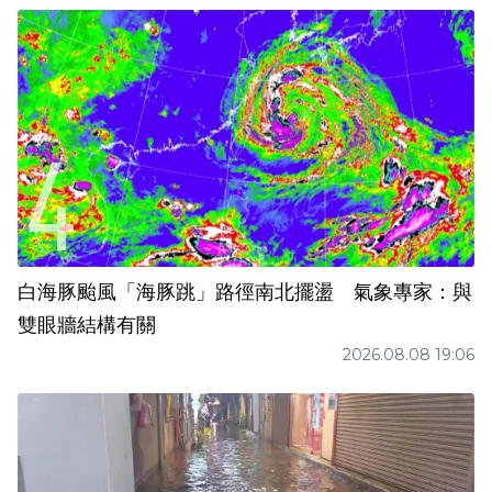
白海豚颱風「海豚跳」路徑南北擺盪 氣象專家：與
雙眼牆結構有關
2026.08.08 19:06