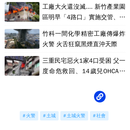
嬤：陪我長大
工廠大火還沒滅.... 新竹產業園
區明早「4路口」實施交管、僅
員工可入
竹科一間化學精密工廠傳爆炸
火警 火舌狂竄黑煙直沖天際
三重民宅惡火1家4口受困 父一
度命危救回、14歲兒OHCA搶
救中
火警
土城
土城火警
社會