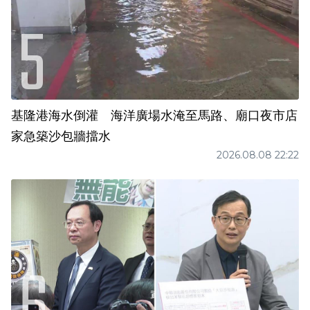
基隆港海水倒灌 海洋廣場水淹至馬路、廟口夜市店
家急築沙包牆擋水
2026.08.08 22:22