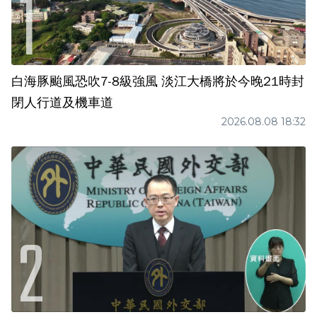
白海豚颱風恐吹7-8級強風 淡江大橋將於今晚21時封
閉人行道及機車道
2026.08.08 18:32