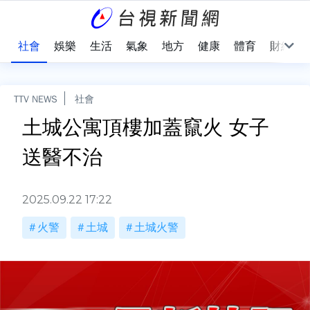
際
社會
娛樂
生活
氣象
地方
健康
體育
財經
TTV NEWS
社會
土城公寓頂樓加蓋竄火 女子
送醫不治
2025.09.22 17:22
火警
土城
土城火警