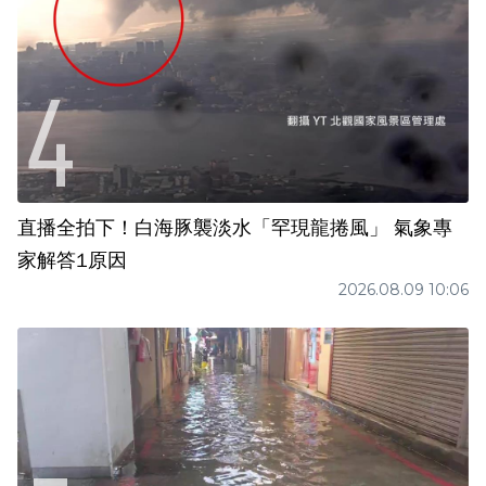
直播全拍下！白海豚襲淡水「罕現龍捲風」 氣象專
家解答1原因
2026.08.09 10:06