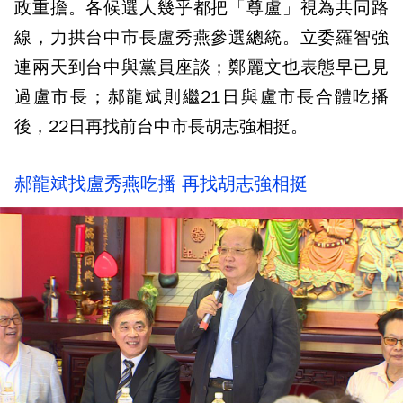
政重擔。各候選人幾乎都把「尊盧」視為共同路
線，力拱台中市長盧秀燕參選總統。立委羅智強
連兩天到台中與黨員座談；鄭麗文也表態早已見
過盧市長；郝龍斌則繼21日與盧市長合體吃播
後，22日再找前台中市長胡志強相挺。
郝龍斌找盧秀燕吃播 再找胡志強相挺