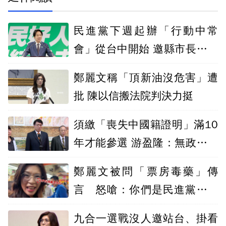
民進黨下週起辦「行動中常
會」從台中開始 邀縣市長候選
人提願景
鄭麗文稱「頂新油沒危害」遭
批 陳以信搬法院判決力挺
須繳「喪失中國籍證明」滿10
年才能參選 游盈隆：無政治考
量
鄭麗文被問「票房毒藥」傳
言 怒嗆：你們是民進黨派來
的
九合一選戰沒人邀站台、掛看