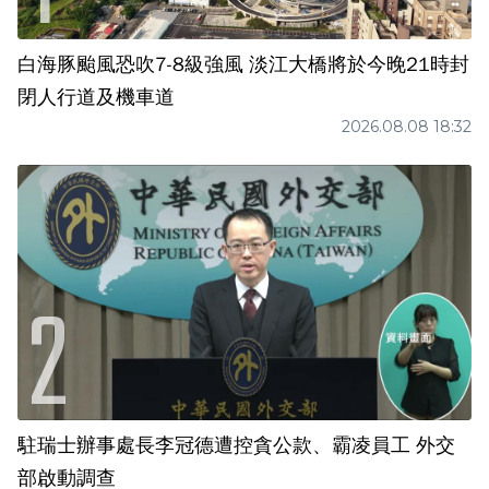
白海豚颱風恐吹7-8級強風 淡江大橋將於今晚21時封
閉人行道及機車道
2026.08.08 18:32
駐瑞士辦事處長李冠德遭控貪公款、霸凌員工 外交
部啟動調查