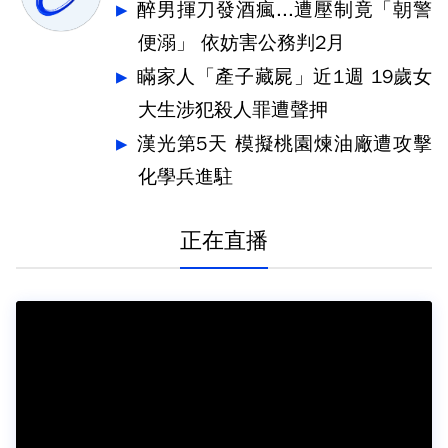
醉男揮刀發酒瘋...遭壓制竟「朝警
便溺」 依妨害公務判2月
瞞家人「產子藏屍」近1週 19歲女
大生涉犯殺人罪遭聲押
漢光第5天 模擬桃園煉油廠遭攻擊
化學兵進駐
正在直播