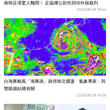
南韓足壇驚人醜聞！ 足協挪公款性招待外籍裁判
2026.08.08 19:44
白海豚颱風「海豚跳」路徑南北擺盪 氣象專家：與
雙眼牆結構有關
2026.08.08 19:06