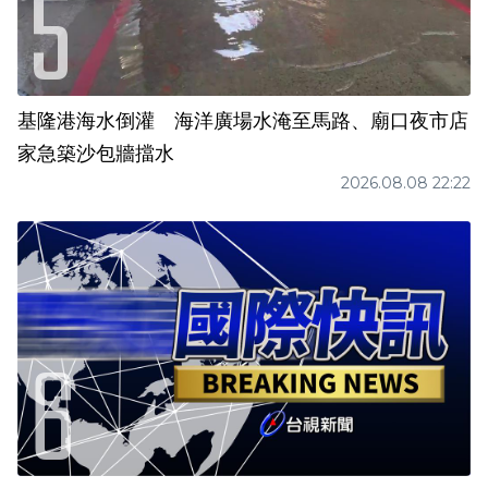
基隆港海水倒灌 海洋廣場水淹至馬路、廟口夜市店
家急築沙包牆擋水
2026.08.08 22:22