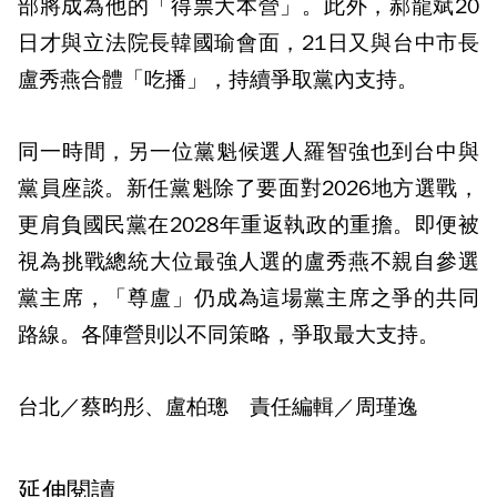
部將成為他的「得票大本營」。此外，郝龍斌20
日才與立法院長韓國瑜會面，21日又與台中市長
盧秀燕合體「吃播」，持續爭取黨內支持。
同一時間，另一位黨魁候選人羅智強也到台中與
黨員座談。新任黨魁除了要面對2026地方選戰，
更肩負國民黨在2028年重返執政的重擔。即便被
視為挑戰總統大位最強人選的盧秀燕不親自參選
黨主席，「尊盧」仍成為這場黨主席之爭的共同
路線。各陣營則以不同策略，爭取最大支持。
台北／蔡昀彤、盧柏璁 責任編輯／周瑾逸
延伸閱讀