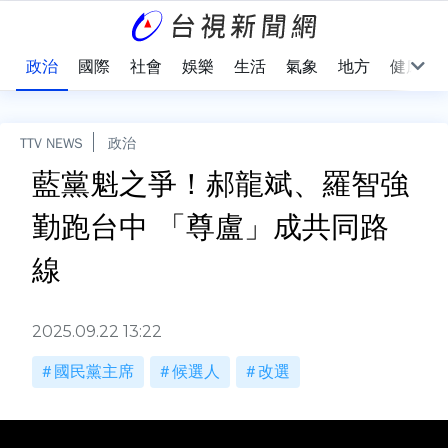
點
政治
國際
社會
娛樂
生活
氣象
地方
健康
TTV NEWS
政治
藍黨魁之爭！郝龍斌、羅智強
勤跑台中 「尊盧」成共同路
線
2025.09.22 13:22
國民黨主席
候選人
改選