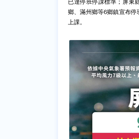
已達停班停課標準；屏東
鄉、滿州鄉等6鄉鎮宣布停
上課。