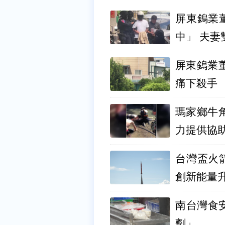
屏東鎢業
中」 夫妻
屏東鎢業
痛下殺手
瑪家鄉牛
力提供協
台灣盃火
創新能量
南台灣食
劑」