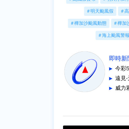
明天颱風假
高
樺加沙颱風動態
樺加
海上颱風警
即時新
今彩
遠見
威力