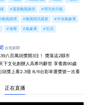
雄
最新颱風路徑
明天的天氣
沙颱風路徑
颱風快訊最新
中央氣象署
報
海警
氣象署
生活
聞
台視新聞
539八百萬頭獎開3注！ 獎落這2縣市
‧天下文化創辦人高希均辭世 享耆壽90歲
彩頭獎上看2.3億 8/6台彩幸運獎號一次看
正在直播