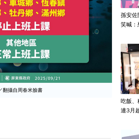
孫安佐
笑喊：
／翻攝自周春米臉書
吃飯、租
連3月