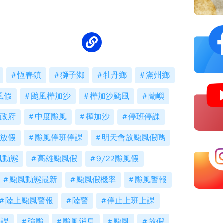
恆春鎮
獅子鄉
牡丹鄉
滿州鄉
風假
颱風樺加沙
樺加沙颱風
蘭嶼
政府
中度颱風
樺加沙
停班停課
放假
颱風停班停課
明天會放颱風假嗎
風動態
高雄颱風假
9/22颱風假
颱風動態最新
颱風假機率
颱風警報
陸上颱風警報
陸警
停止上班上課
停課
強颱
颱風消息
颱風
放假