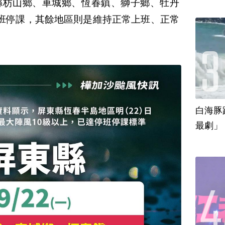
縣枋山鄉、車城鄉、恆春鎮、獅子鄉、牡丹
班停課，其餘地區則是維持正常上班、正常
白海豚
最劇」