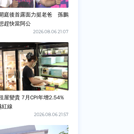
開庭後首露面力挺老爸 孫鵬
想趕快當阿公
2026.08.06 21:07
屋變貴 7月CPI年增2.54%
越紅線
2026.08.06 21:57