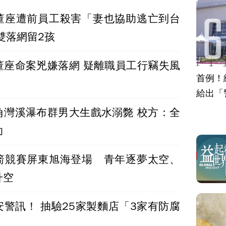
董座遭前員工殺害「妻也協助逃亡到台
雙落網留2孩
董座命案兇嫌落網 疑離職員工行竊失風
首例！
給出「
角灣溪瀑布群男大生戲水溺斃 校方：全
助
箭競賽屏東旭海登場 青年逐夢太空、
升空
安警訊！ 抽驗25家製麵店「3家有防腐