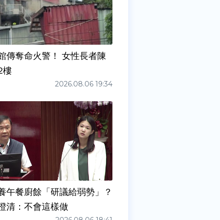
館傳奪命火警！ 女性長者陳
2樓
2026.08.06 19:34
養午餐廚餘「研議給弱勢」？
澄清：不會這樣做