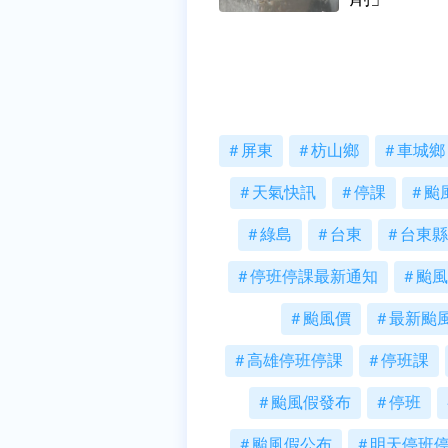
屏東
枋山鄉
車城鄉
天氣快訊
停課
颱
綠島
台東
台東縣
停班停課最新通知
颱風
颱風價
最新颱
高雄停班停課
停班課
颱風假發布
停班
颱風假公布
明天停班