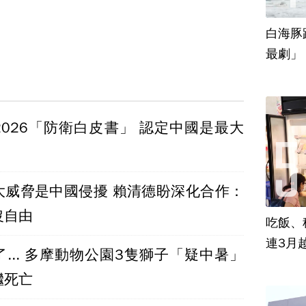
白海豚
最劇」
2026「防衛白皮書」 認定中國是最大
大威脅是中國侵擾 賴清德盼深化合作：
沒自由
吃飯、租
連3月
... 多摩動物公園3隻獅子「疑中暑」
繼死亡