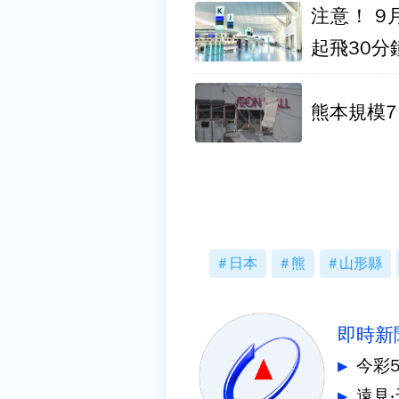
注意！ 
起飛30分
熊本規模7
日本
熊
山形縣
即時新
今彩
遠見