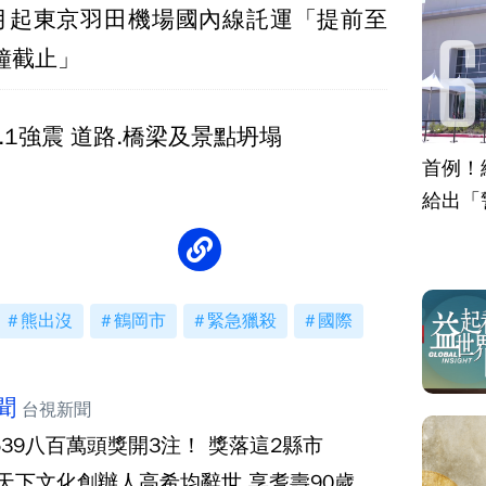
9月起東京羽田機場國內線託運「提前至
鐘截止」
.1強震 道路.橋梁及景點坍塌
首例！
給出「
熊出沒
鶴岡市
緊急獵殺
國際
聞
台視新聞
539八百萬頭獎開3注！ 獎落這2縣市
‧天下文化創辦人高希均辭世 享耆壽90歲