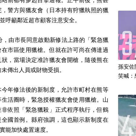
岡站前都有多起目擊通報。正午前後，熊甚
院，警方與獵友會（日本持有狩獵執照的獵
並呼籲鄰近超市顧客注意安全。
0分，由市長同意啟動新修法上路的「緊急獵
會在市區使用獵槍。但就在許可尚在傳達過
見狀，當場決定准許獵友會開槍，隨後熊在
孫安佐
目前未傳出人員或財物受損。
笑喊：
本今年修法後的新制度，允許市町村在熊等
等生活圈時，緊急授權獵友會使用獵槍。山
並非依照「緊急獵殺」正式程序執行，但鶴
是全國首例。縣府強調，這也顯示新制度在
實能加快處置速度。