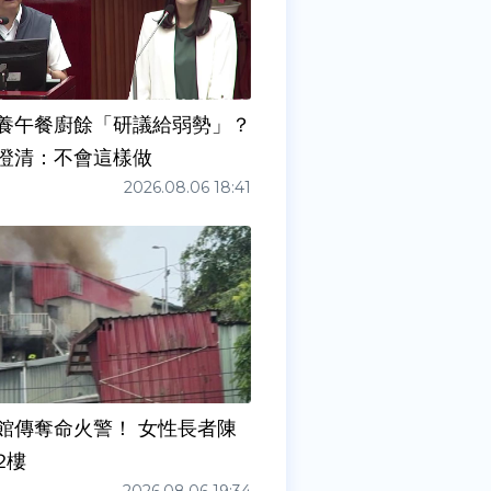
養午餐廚餘「研議給弱勢」？
澄清：不會這樣做
2026.08.06 18:41
館傳奪命火警！ 女性長者陳
2樓