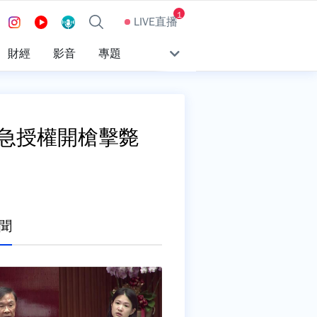
1
LIVE直播
財經
影音
專題
急授權開槍擊斃
聞