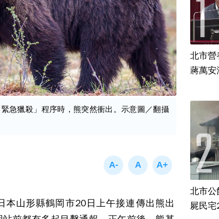
北市營
蔣萬安
「緊急獵殺」程序時，熊突然衝出。示意圖／翻攝
北市公
日本山形縣鶴岡市20日上午接連傳出熊出
屍民宅