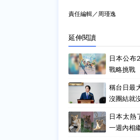
責任編輯／周瑾逸
延伸閱讀
日本公布
戰略挑戰
稱台日最
沒團結就
日本太熱了
一週內相