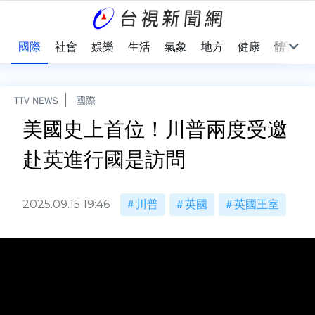
治
國際
社會
娛樂
生活
氣象
地方
健康
體育
TTV NEWS
國際
美國史上首位！川普兩度受邀
赴英進行國是訪問
2025.09.15 19:46
川普
英國
英國王室