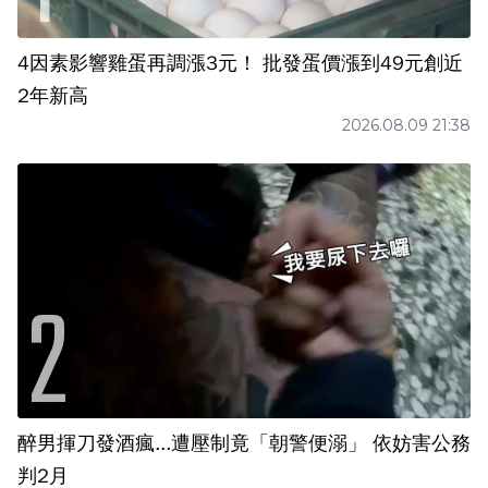
4因素影響雞蛋再調漲3元！ 批發蛋價漲到49元創近
2年新高
2026.08.09 21:38
醉男揮刀發酒瘋...遭壓制竟「朝警便溺」 依妨害公務
判2月