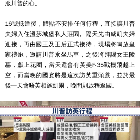
服川普的心。
16號抵達後，體貼不安排任何行程，直接讓川普
夫婦入住溫莎城堡私人莊園。隔天先由威凱夫婦
迎接，再由國王及王后正式接待，現場將鳴放皇
家禮炮，邀請川普乘坐馬車，之後將拜謁女王陵
墓，獻上花圈，當天還會有英美F-35戰機飛越上
空，而當晚的國宴將是這次訪英重頭戲，並於最
後一天會晤英相施凱爾，晚間則啟程返國。