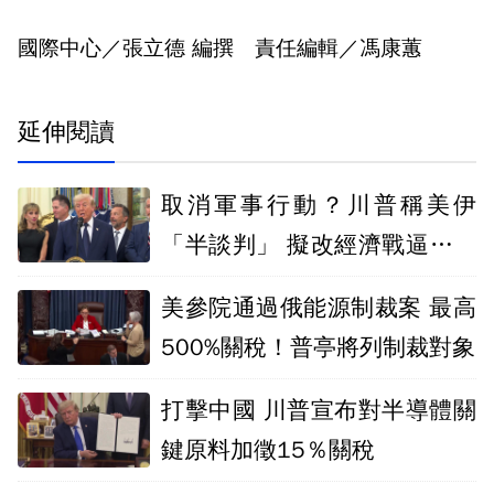
國際中心／張立德 編撰 責任編輯／馮康蕙
延伸閱讀
取消軍事行動？川普稱美伊
「半談判」 擬改經濟戰逼伊朗
就範
美參院通過俄能源制裁案 最高
500%關稅！普亭將列制裁對象
打擊中國 川普宣布對半導體關
鍵原料加徵15％關稅