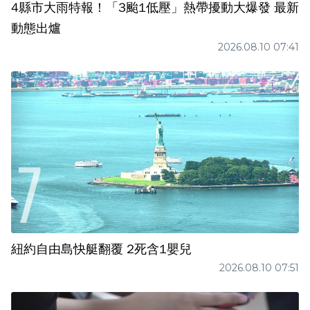
4縣市大雨特報！「3颱1低壓」熱帶擾動大爆發 最新
動態出爐
2026.08.10 07:41
紐約自由島快艇翻覆 2死含1嬰兒
2026.08.10 07:51