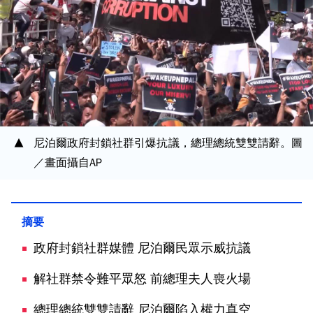
尼泊爾政府封鎖社群引爆抗議，總理總統雙雙請辭。圖
／畫面攝自AP
政府封鎖社群媒體 尼泊爾民眾示威抗議
解社群禁令難平眾怒 前總理夫人喪火場
總理總統雙雙請辭 尼泊爾陷入權力真空