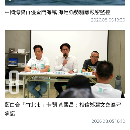
中國海警再侵金門海域 海巡強勢驅離嚴密監控
2026.08.05 18:30
藍白合「竹北市」卡關 黃國昌：相信鄭麗文會遵守
承諾
2026.08.05 18:10