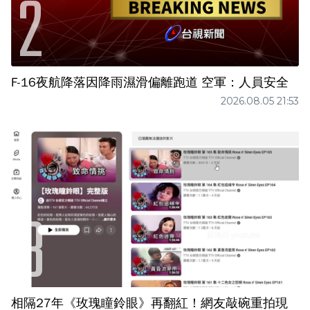
F-16夜航降落因降雨濕滑偏離跑道 空軍：人員安全
2026.08.05 21:53
相隔27年《玫瑰瞳鈴眼》再翻紅！網友敲碗重拍現