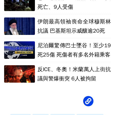
死亡、9人受傷
伊朗最高領袖喪命全球穆斯林
抗議 巴基斯坦示威釀逾20死
尼泊爾驚傳巴士墜谷！至少19
死25傷 死傷者有多名外籍乘客
反ICE、冬奧！米蘭萬人上街抗
議與警爆衝突 6人被拘留