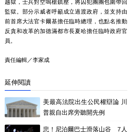
越獄，士兵對空鳴槍鎮壓，將囚犯團團包圍帶回
監獄。部分示威者呼籲成立過渡政府，並支持由
前首席大法官卡爾基擔任臨時總理，也點名推動
反貪和改革的加德滿都市長夏哈擔任臨時政府官
員。
責任編輯／李家成
延伸閱讀
美最高法院出生公民權辯論 川
普親自出席旁聽開先例
悲！尼泊爾巴士滑落山谷 7人