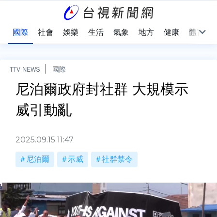
治
國際
社會
娛樂
生活
氣象
地方
健康
體育
TTV NEWS
國際
尼泊爾政府封社群 大規模示
威引動亂
2025.09.15 11:47
尼泊爾
示威
社群禁令