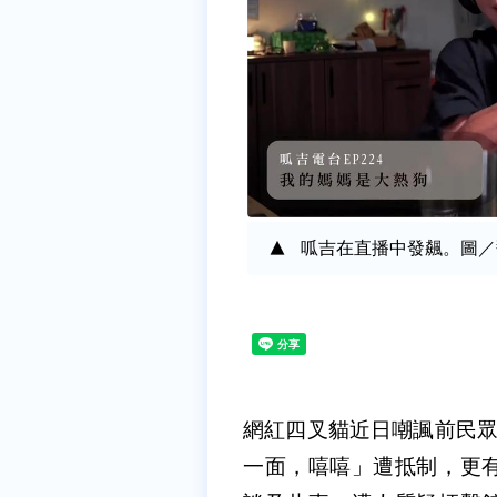
呱吉在直播中發飆。圖／翻攝
網紅四叉貓近日嘲諷前民眾
一面，嘻嘻」遭抵制，更