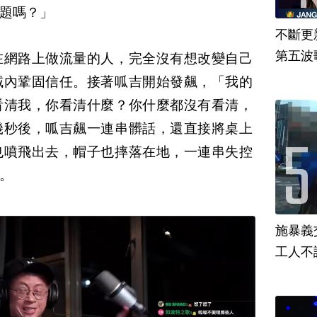
題嗎？」
不斷更新
第五波歌
在網路上做流量的人，完全沒有想改變自己
域內鞏固信任。接著呱吉開始發飆，「我的
看清我，你看清什麼？你什麼都沒有看清，
幾秒後，呱吉飆一連串髒話，還直接將桌上
也噴飛出去，帽子也摔落在地，一連串失控
。
施暴義
工人不