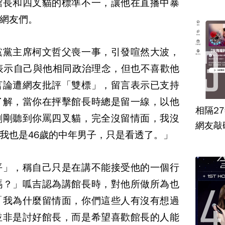
館長和四叉貓的標準不一，讓他在直播中暴
網友們。
黨黨主席柯文哲父喪一事，引發喧然大波，
表示自己與他相同政治理念，但也不喜歡他
言論遭網友批評「雙標」，留言表示已支持
了解，當你在抨擊館長時總是留一線，以他
相隔2
剛剛聽到你罵四叉貓，完全沒留情面，我沒
網友敲
我也是46歲的中年男子，只是看透了。」
平」，稱自己只是在講不能接受他的一個行
嗎？」呱吉認為講館長時，對他所做所為也
「我為什麼留情面，你們這些人有沒有想過
並非是討好館長，而是希望喜歡館長的人能