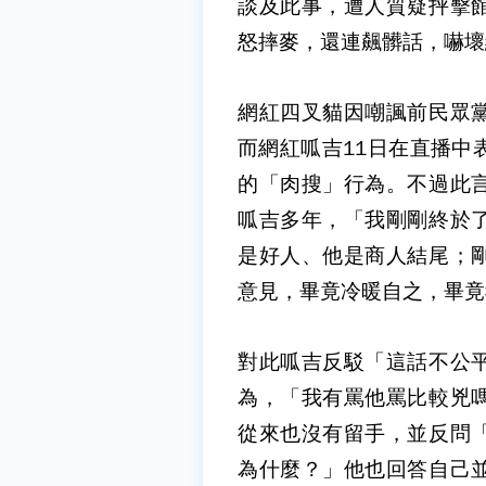
談及此事，遭人質疑抨擊
怒摔麥，還連飆髒話，嚇壞
網紅四叉貓因嘲諷前民眾
而網紅呱吉11日在直播中
的「肉搜」行為。不過此
呱吉多年，「我剛剛終於
是好人、他是商人結尾；
意見，畢竟冷暖自之，畢竟
對此呱吉反駁「這話不公
為，「我有罵他罵比較兇
從來也沒有留手，並反問
為什麼？」他也回答自己