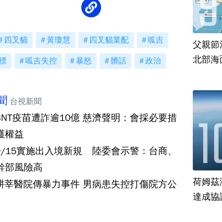
四叉貓
黃瓊慧
四叉貓業配
呱吉
父親節
北部海
標
呱吉失控
暴怒
髒話
政治
聞
台視新聞
BNT疫苗遭詐逾10億 慈濟聲明：會採必要措
護權益
9/15實施出入境新規 陸委會示警：台商、
幹部風險高
荷姆茲
耕莘醫院傳暴力事件 男病患失控打傷院方公
達成協