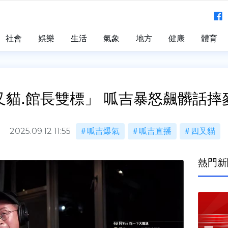
社會
娛樂
生活
氣象
地方
健康
體育
叉貓.館長雙標」 呱吉暴怒飆髒話摔
2025.09.12 11:55
呱吉爆氣
呱吉直播
四叉貓
熱門新