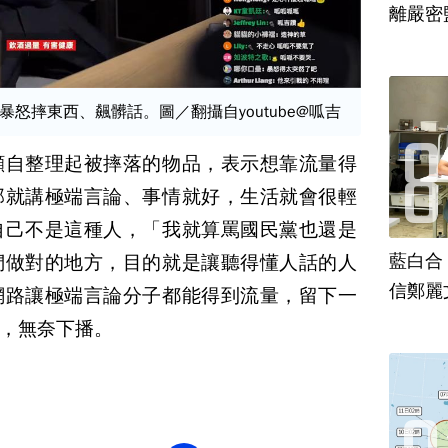
離嚴密
怒摔東西、飆髒話。圖／翻攝自youtube@呱吉
顧自整理起被摔落的物品，表示想靠流量得
那就講極端言論、事情就好，生活就會很輕
自己不是這種人，「我就算罵國民黨也還是
藍白合
們做對的地方，目的就是讓聽得懂人話的人
信鄭麗
網路讓極端言論分子都能得到流量，留下一
，無奈下播。