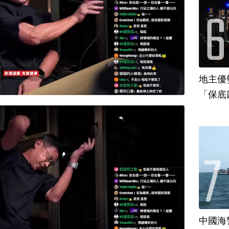
地主優
「保底
中國海