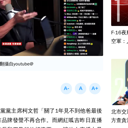
F-1
空軍：
自youtube@
黨黨主席柯文哲「關了1年見不到他爸最後
北市交
有品牌發聲不再合作。而網紅呱吉昨日直播
方查貪