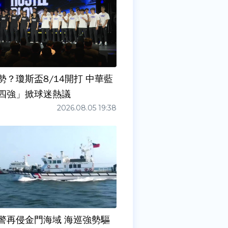
勢？瓊斯盃8/14開打 中華藍
四強」掀球迷熱議
2026.08.05 19:38
警再侵金門海域 海巡強勢驅