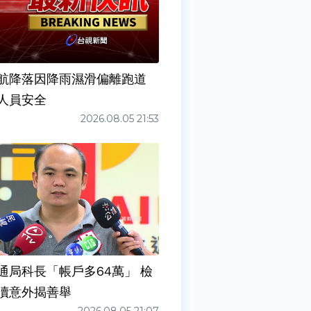
6夜航降落因降雨濕滑偏離跑道
人員安全
2026.08.05 21:53
通局科長「帳戶多64萬」 檢
瀆意外揭善舉