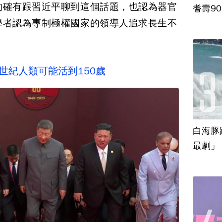
的確有跟習近平聊到這個話題，也認為器官
耆壽9
學者認為專制極權國家的領導人追求長生不
世紀人類可能活到150歲
白海豚
最劇」