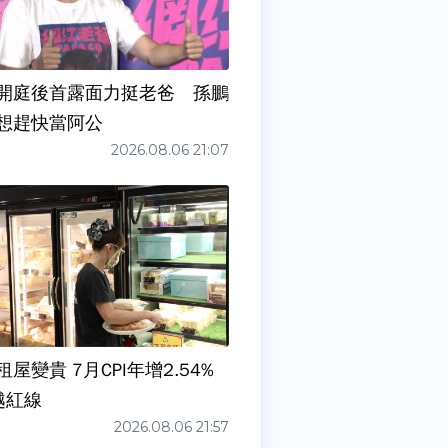
開庭後首露面力挺老爸 孫鵬
想趕快當阿公
2026.08.06 21:07
屋變貴 7月CPI年增2.54%
越紅線
2026.08.06 21:57