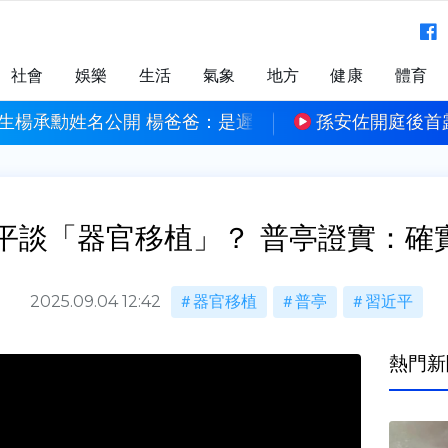
社會
娛樂
生活
氣象
地方
健康
體育
爸：是遲來正義
孫安佐開庭後首露面力挺老爸 孫鵬笑喊
近平談「器官移植」？ 普亭證實：確
2025.09.04 12:42
器官移植
普亭
習近平
熱門新