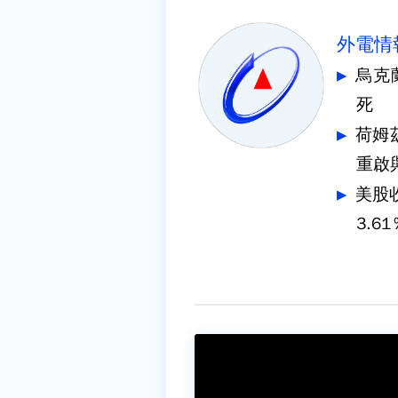
外電情
烏克
死
荷姆
重啟
美股
3.61