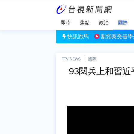
即時
焦點
政治
國際
號一次看
割頸案受害學生楊承勳姓名公開 楊爸
快訊跑馬
TTV NEWS
國際
93閱兵上和習