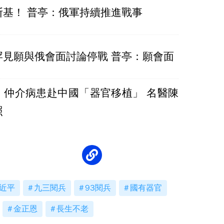
斯基！ 普亭：俄軍持續推進戰事
罕見願與俄會面討論停戰 普亭：願會面
！仲介病患赴中國「器官移植」 名醫陳
照
近平
九三閱兵
93閱兵
國有器官
金正恩
長生不老