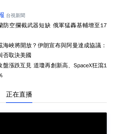
報
台視新聞
蘭防空攔截武器短缺 俄軍猛轟基輔增至17
茲海峽將開放？伊朗宣布與阿曼達成協議：
與否取決美國
收盤漲跌互見 道瓊再創新高、SpaceX狂瀉1
％
正在直播