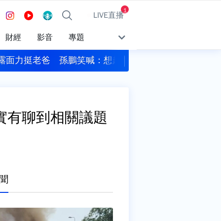
1
LIVE直播
財經
影音
專題
：想趕快當阿公
遠見‧天下文化創辦人高希均辭世 享耆壽90歲
實有聊到相關議題
聞