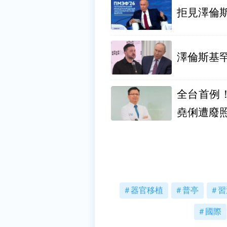
拒見澤倫
澤倫斯基
全台首例
堯俐遭廢
器官移植
普亭
習
國際