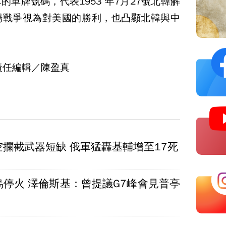
車牌號碼，代表1953 年7月27號北韓解
場戰爭視為對美國的勝利，也凸顯北韓與中
責任編輯／陳盈真
攔截武器短缺 俄軍猛轟基輔增至17死
烏停火 澤倫斯基：曾提議G7峰會見普亭