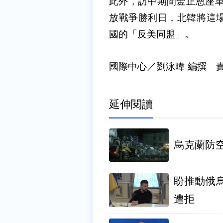
此外，訪中期間金正恩座車的
放戰爭勝利日，北韓將這
國的「反美同盟」。
國際中心／劉泳暐 編撰 
延伸閱讀
烏克蘭防空
盼推動俄
遭拒