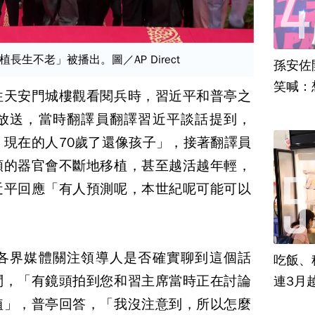
生不老」被播出。圖／AP Direct
孫安佐
笑喊：
往天安門城樓觀看閱兵時，習近平和普亭之
放送，當時翻譯員翻譯習近平談話提到，
，現在的人70歲了還像孩子」，接著翻譯員
類的器官會不斷地移植，甚至越活越年輕，
近平回應「有人預測呢，本世紀呢可能可以
各界媒體關注領導人是否確實聊到這個話
吃飯、租
問，「有鏡頭拍到您和習主席當時正在討論
連3月
植」，普亭回答，「我沒注意到，所以怎麼