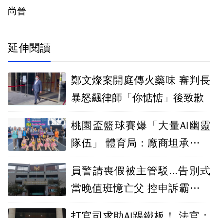
尚晉
延伸閱讀
鄭文燦案開庭傳火藥味 審判長
暴怒飆律師「你惦惦」後致歉
桃園盃籃球賽爆「大量AI幽靈
隊伍」 體育局：廠商坦承造假
將究責
員警請喪假被主管駁...告別式
當晚值班憶亡父 控申訴霸凌卻
未被受理
打官司求助AI踢鐵板！ 法官：