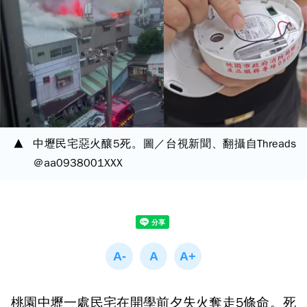
中壢民宅惡火釀5死。圖／台視新聞、翻攝自Threads
＠aa0938001XXX
桃園中壢一處民宅在開學前夕失火奪走5條命。死