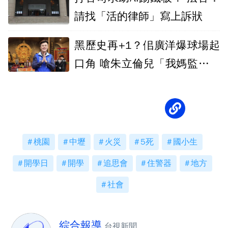
請找「活的律師」寫上訴狀
黑歷史再+1？佀廣洋爆球場起
口角 嗆朱立倫兒「我媽監督你
爸」！
桃園
中壢
火災
5死
國小生
開學日
開學
追思會
住警器
地方
社會
綜合報導
台視新聞