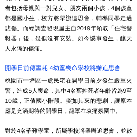
者包括母親與一對兒女、朋友兩個小孩，4個孩童
都是國小生，校方將舉辦追思會，輔導同學走過
悲傷。而經調查發現屋主自2019年領取「住宅警
報器」後，疑似沒有安裝。如今憾事發生，釀天
人永隔的傷痛。
開學日前傳噩耗 4幼童喪命學校將辦追思會
桃園市中壢區一處民宅在開學日前夕發生嚴重火
警，造成5人喪命，其中4名葉姓死者年齡皆為9至
10歲，正值國小階段。突如其來的悲劇，讓原本
應是充滿期待的開學日，籠罩在哀痛氛圍中。
對於4名罹難學童，所屬學校將舉辦追思會，並啟