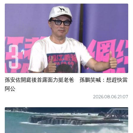
孫安佐開庭後首露面力挺老爸 孫鵬笑喊：想趕快當
阿公
2026.08.06 21:07