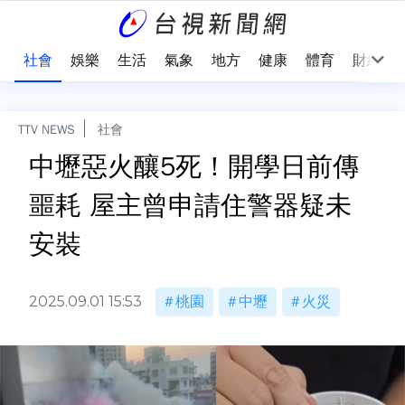
際
社會
娛樂
生活
氣象
地方
健康
體育
財經
TTV NEWS
社會
中壢惡火釀5死！開學日前傳
噩耗 屋主曾申請住警器疑未
安裝
2025.09.01 15:53
桃園
中壢
火災