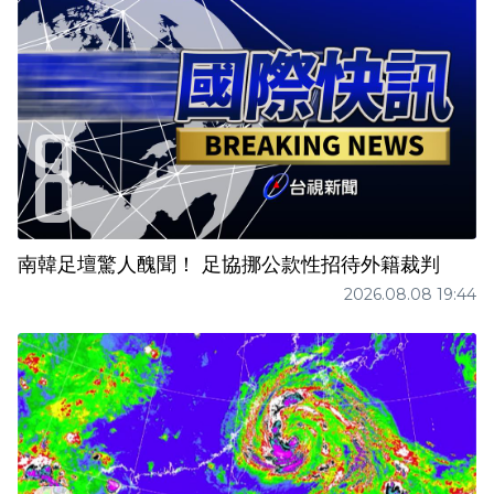
南韓足壇驚人醜聞！ 足協挪公款性招待外籍裁判
2026.08.08 19:44