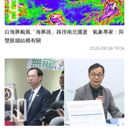
白海豚颱風「海豚跳」路徑南北擺盪 氣象專家：與
雙眼牆結構有關
2026.08.08 19:06