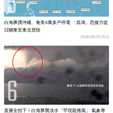
白海豚撲沖繩、奄美4萬多戶停電 「昌鴻」恐接力從
日關東至東北登陸
2026.08.09 15:12
直播全拍下！白海豚襲淡水「罕現龍捲風」 氣象專