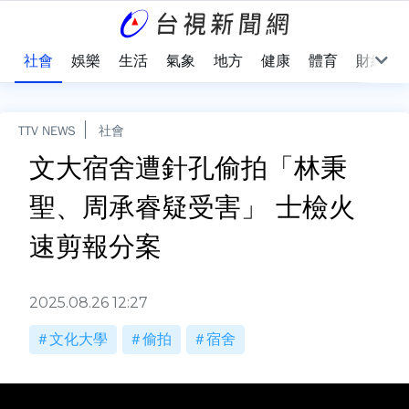
際
社會
娛樂
生活
氣象
地方
健康
體育
財經
TTV NEWS
社會
文大宿舍遭針孔偷拍「林秉
聖、周承睿疑受害」 士檢火
速剪報分案
2025.08.26 12:27
文化大學
偷拍
宿舍