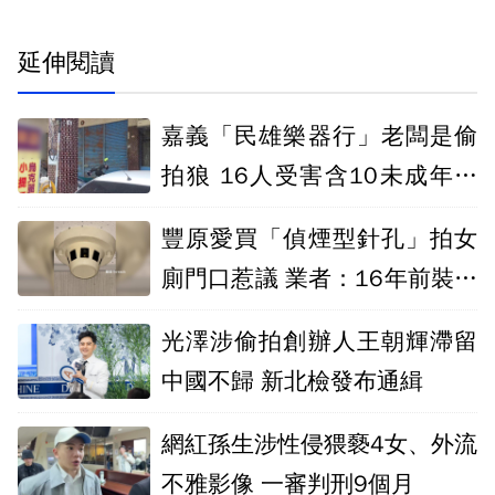
延伸閱讀
嘉義「民雄樂器行」老闆是偷
拍狼 16人受害含10未成年檢
起訴
豐原愛買「偵煙型針孔」拍女
廁門口惹議 業者：16年前裝設
無統一規格
光澤涉偷拍創辦人王朝輝滯留
中國不歸 新北檢發布通緝
網紅孫生涉性侵猥褻4女、外流
不雅影像 一審判刑9個月