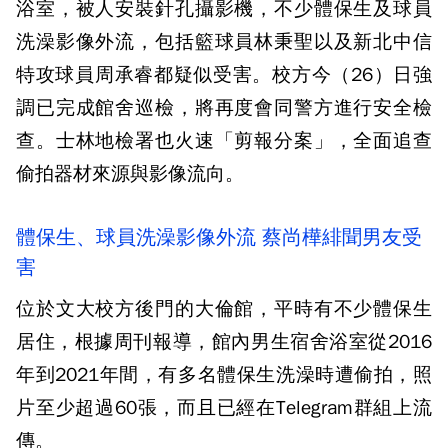
浴室，被人安裝針孔攝影機，不少體保生及球員
洗澡影像外流，包括籃球員林秉聖以及新北中信
特攻球員周承睿都疑似受害。校方今（26）日強
調已完成館舍巡檢，將再度會同警方進行安全檢
查。士林地檢署也火速「剪報分案」，全面追查
偷拍器材來源與影像流向。
體保生、球員洗澡影像外流 蔡尚樺緋聞男友受
害
位於文大校方後門的大倫館，平時有不少體保生
居住，根據周刊報導，館內男生宿舍浴室從2016
年到2021年間，有多名體保生洗澡時遭偷拍，照
片至少超過60張，而且已經在Telegram群組上流
傳。