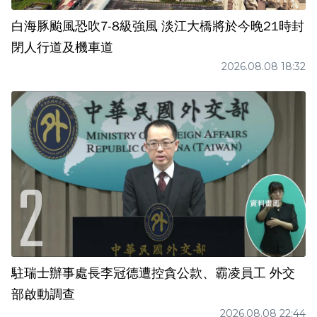
白海豚颱風恐吹7-8級強風 淡江大橋將於今晚21時封
閉人行道及機車道
2026.08.08 18:32
駐瑞士辦事處長李冠德遭控貪公款、霸凌員工 外交
部啟動調查
2026.08.08 22:44