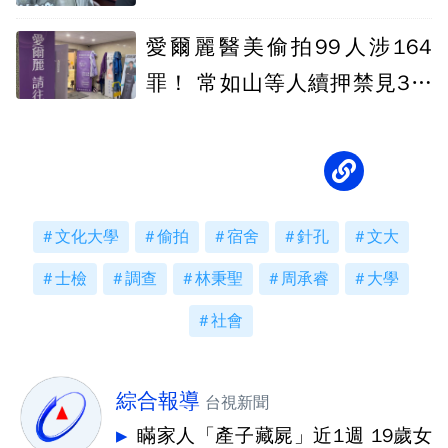
愛爾麗醫美偷拍99人涉164
罪！ 常如山等人續押禁見3個
月
文化大學
偷拍
宿舍
針孔
文大
士檢
調查
林秉聖
周承睿
大學
社會
綜合報導
台視新聞
瞞家人「產子藏屍」近1週 19歲女