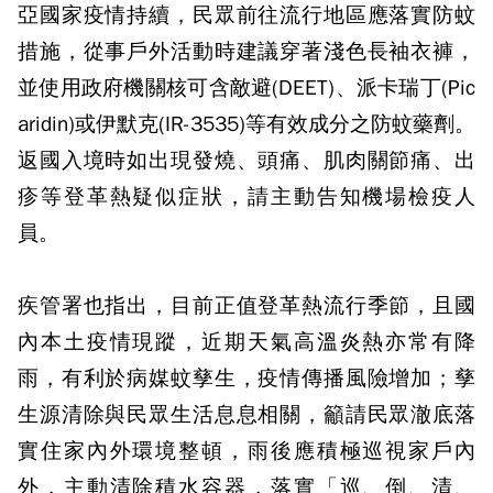
亞國家疫情持續，民眾前往流行地區應落實防蚊
措施，從事戶外活動時建議穿著淺色長袖衣褲，
並使用政府機關核可含敵避(DEET)、派卡瑞丁(Pic
aridin)或伊默克(IR-3535)等有效成分之防蚊藥劑。
返國入境時如出現發燒、頭痛、肌肉關節痛、出
疹等登革熱疑似症狀，請主動告知機場檢疫人
員。
疾管署也指出，目前正值登革熱流行季節，且國
內本土疫情現蹤，近期天氣高溫炎熱亦常有降
雨，有利於病媒蚊孳生，疫情傳播風險增加；孳
生源清除與民眾生活息息相關，籲請民眾澈底落
實住家內外環境整頓，雨後應積極巡視家戶內
外，主動清除積水容器，落實「巡、倒、清、