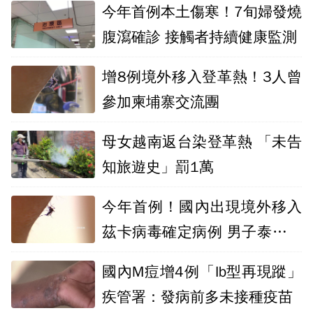
今年首例本土傷寒！7旬婦發燒
腹瀉確診 接觸者持續健康監測
增8例境外移入登革熱！3人曾
參加柬埔寨交流團
母女越南返台染登革熱 「未告
知旅遊史」罰1萬
今年首例！國內出現境外移入
茲卡病毒確定病例 男子泰國返
台後發病
國內M痘增4例「Ib型再現蹤」
疾管署：發病前多未接種疫苗