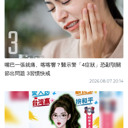
嘴巴一張就痛、喀喀響？醫示警「4症狀」恐顳顎關
節出問題 3習慣快戒
2026.08.07 20:14