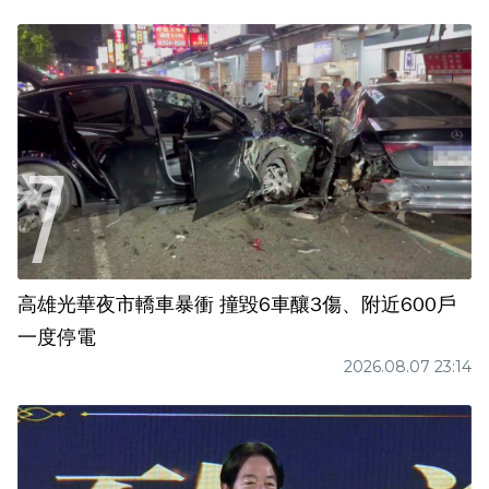
高雄光華夜市轎車暴衝 撞毀6車釀3傷、附近600戶
一度停電
2026.08.07 23:14