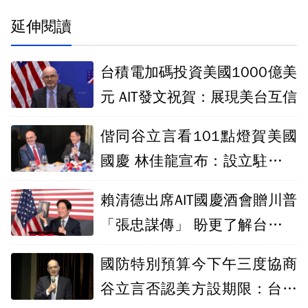
延伸閱讀
台積電加碼投資美國1000億美
元 AIT發文祝賀：展現美台互信
偕同谷立言看101點燈賀美國
國慶 林佳龍宣布：設立駐鳳凰
城辦事處
賴清德出席AIT國慶酒會贈川普
「張忠謀傳」 盼更了解台半導
體
國防特別預算今下午三度協商
谷立言否認美方設期限：台灣