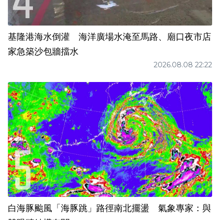
基隆港海水倒灌 海洋廣場水淹至馬路、廟口夜市店
家急築沙包牆擋水
2026.08.08 22:22
白海豚颱風「海豚跳」路徑南北擺盪 氣象專家：與