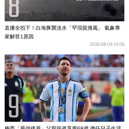
直播全拍下！白海豚襲淡水「罕現龍捲風」 氣象專
家解答1原因
2026.08.09 10:06
梅西「最強後盾」父親病逝享壽68歲 擔任兒子生涯