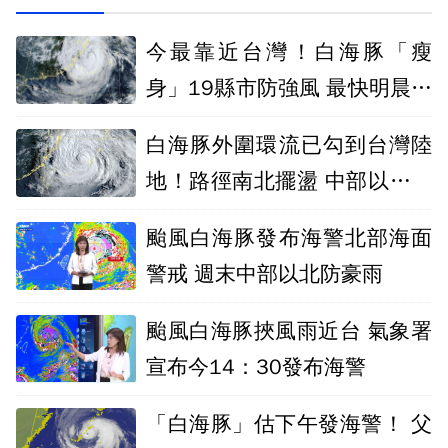
今最靠近台灣！白海豚「瘦
身」19縣市防強風 最快明晨解
警報
白海豚外圍環流已勾到台灣陸
地！路徑南北擺盪 中部以北豪
大雨
颱風白海豚發布海警北部海面
警戒 週末中部以北防豪雨
颱風白海豚挾風雨近台 氣象署
宣布今14：30發布海警
「白海豚」估下午發海警！ 父