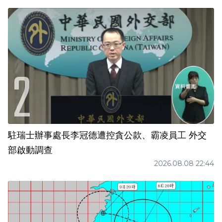
駐瑞士辦事處長李冠德遭控貪公款、霸凌員工 外交
部啟動調查
2026.08.08 22:44