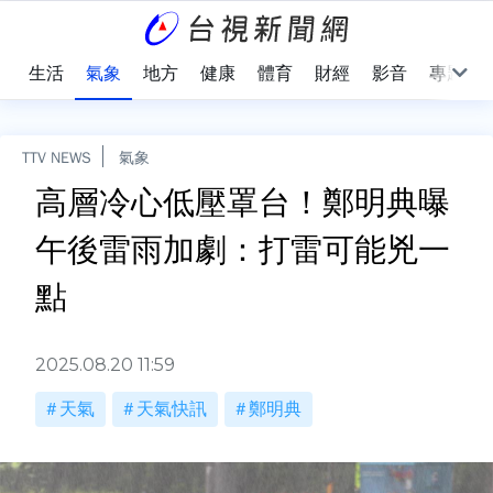
樂
生活
氣象
地方
健康
體育
財經
影音
專題
TTV NEWS
氣象
高層冷心低壓罩台！鄭明典曝
午後雷雨加劇：打雷可能兇一
點
2025.08.20 11:59
天氣
天氣快訊
鄭明典