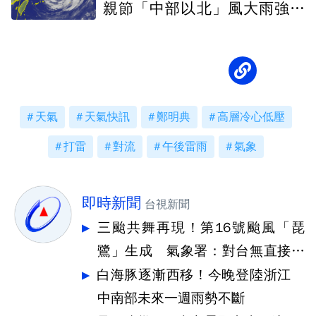
親節「中部以北」風大雨強浪
高
天氣
天氣快訊
鄭明典
高層冷心低壓
打雷
對流
午後雷雨
氣象
即時新聞
台視新聞
三颱共舞再現！第16號颱風「琵
鷺」生成 氣象署：對台無直接影
響
白海豚逐漸西移！今晚登陸浙江
中南部未來一週雨勢不斷