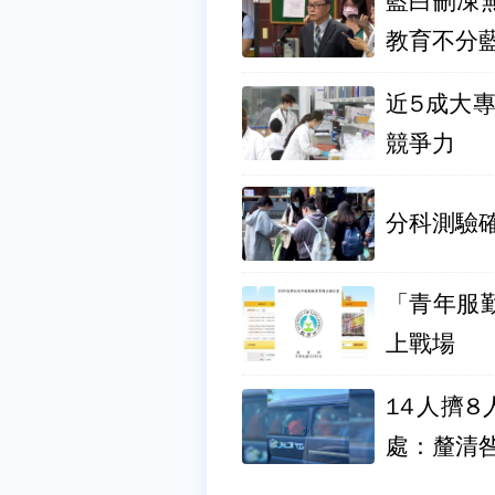
藍白刪凍
教育不分
近5成大
競爭力
分科測驗
「青年服
上戰場
14人擠
處：釐清