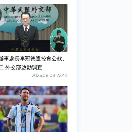
辦事處長李冠德遭控貪公款、
工 外交部啟動調查
2026.08.08 22:44