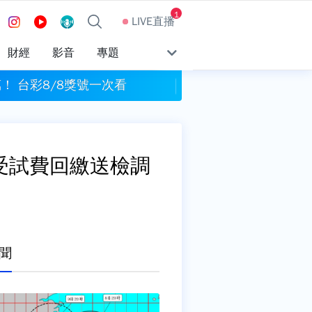
1
LIVE直播
財經
影音
專題
萬！ 台彩8/8獎號一次看
山區雨量達標！ 新竹
受試費回繳送檢調
聞