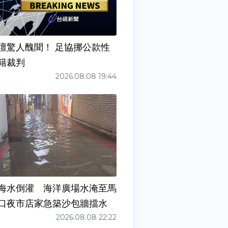
壇驚人醜聞！ 足協挪公款性
籍裁判
2026.08.08 19:44
海水倒灌 海洋廣場水淹至馬
口夜市店家急築沙包牆擋水
2026.08.08 22:22