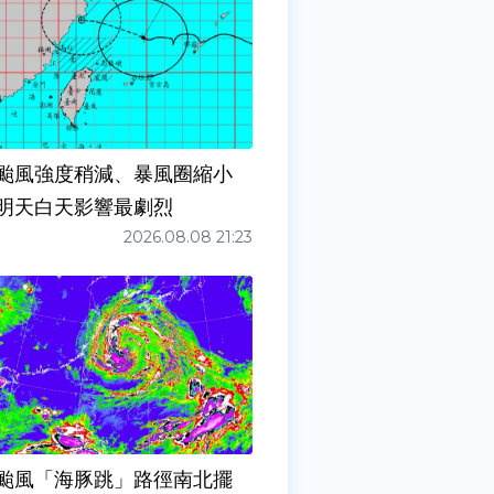
颱風強度稍減、暴風圈縮小
明天白天影響最劇烈
2026.08.08 21:23
颱風「海豚跳」路徑南北擺