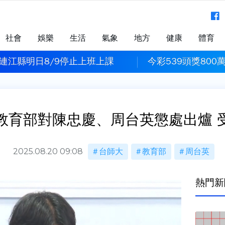
社會
娛樂
生活
氣象
地方
健康
體育
連江縣明日8/9停止上班上課
今彩539頭獎800
教育部對陳忠慶、周台英懲處出爐 
2025.08.20 09:08
台師大
教育部
周台英
熱門新