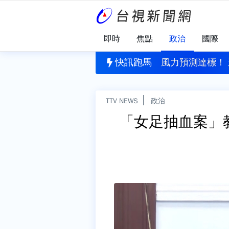
即時
焦點
政治
國際
醜聞！ 足協挪公款性招待外籍裁判
快訊跑馬
風力預測達標！ 
TTV NEWS
政治
「女足抽血案」