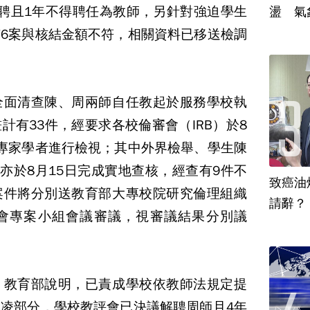
聘且1年不得聘任為教師，另針對強迫學生
盪 氣
6案與核結金額不符，相關資料已移送檢調
全面清查陳、周兩師自任教起於服務學校執
計有33件，經要求各校倫審會（IRB）於8
專家學者進行檢視；其中外界檢舉、學生陳
，亦於8月15日完成實地查核，經查有9件不
致癌油
案件將分別送教育部大專校院研究倫理組織
會專案小組會議審議，視審議結果分別議
，教育部說明，已責成學校依教師法規定提
凌部分，學校教評會已決議解聘周師且4年