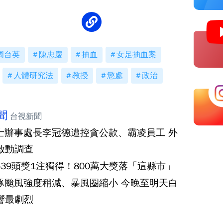
周台英
陳忠慶
抽血
女足抽血案
人體研究法
教授
懲處
政治
聞
台視新聞
士辦事處長李冠德遭控貪公款、霸凌員工 外
啟動調查
539頭獎1注獨得！800萬大獎落「這縣市」
豚颱風強度稍減、暴風圈縮小 今晚至明天白
響最劇烈