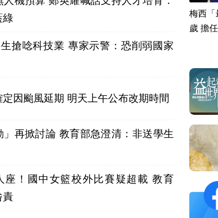
無人機預算 鄭英耀喊話支持人才培育：
梅西「
藍綠
歲 擔
專生搶唸科技業 專家示警：恐削弱國家
確定因颱風延期 明天上午公布改期時間
勤」再掀討論 教育部急澄清：非送學生
8人座！國中女籃校外比賽疑超載 教育
咎責