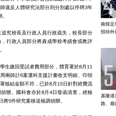
師違反人體研究法部分則分別處以停聘3年
師。
南韓足
招待外
大追究校長及行政人員行政疏失，校長部分
論，行政人員部分將責成學校考績會或教評
。
學生繳回受試者費用部分，體育署於8月11
周兩師計6案運科支援計畫收支明細、印領
署核結金額不符，已於8月15日針對經費流
偵辦。國科會亦於8月4日發函清查，經檢
基隆港
9日將5件研究案移送檢調偵辦。
路、廟