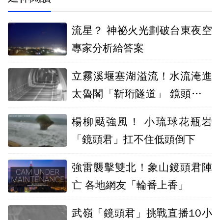
流星？ 神祕火光劃破台東夜空
專家分析給答案
立霧溪堰塞湖溢流！水流淹進
太魯閣「靳珩隧道」 鏡頭君陣
亡
楊柳颳強風！ 小琉球花瓶岩
「鏡頭君」扛不住低頭倒下
強雷襲擊雙北！象山鏡頭君陣
亡 各地網友「輪番上香」
武嶺「鏡頭君」挑戰直播10小