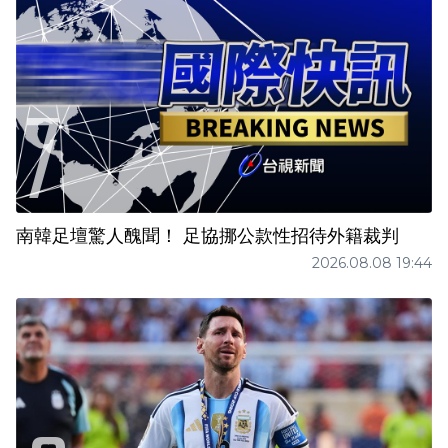
南韓足壇驚人醜聞！ 足協挪公款性招待外籍裁判
2026.08.08 19:44