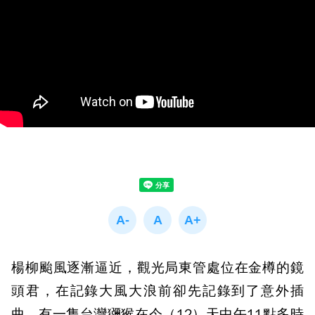
楊柳颱風逐漸逼近，觀光局東管處位在金樽的鏡
頭君，在記錄大風大浪前卻先記錄到了意外插
曲。有一隻台灣獼猴在今（12）天中午11點多時