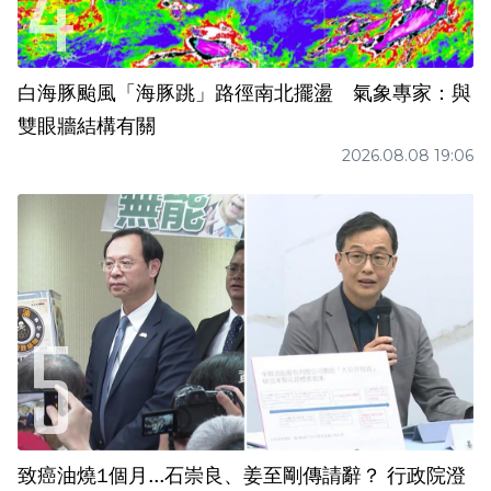
白海豚颱風「海豚跳」路徑南北擺盪 氣象專家：與
雙眼牆結構有關
2026.08.08 19:06
致癌油燒1個月...石崇良、姜至剛傳請辭？ 行政院澄