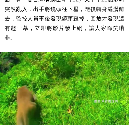
突然亂入，出手將鏡頭往下壓，隨後轉身瀟灑離
去，監控人員事後發現鏡頭歪掉，回放才發現這
有趣一幕，立即將影片發上網，讓大家啼笑喈
非。