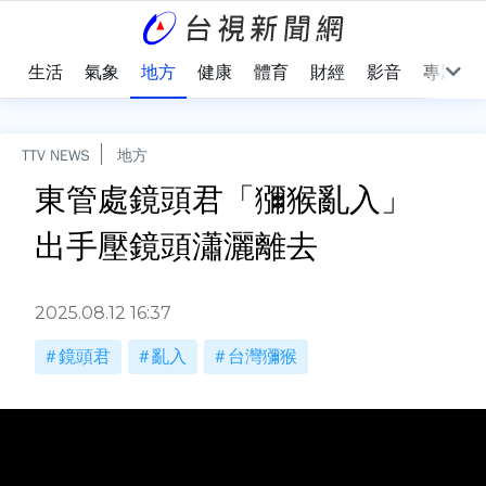
樂
生活
氣象
地方
健康
體育
財經
影音
專題
TTV NEWS
地方
東管處鏡頭君「獼猴亂入」
出手壓鏡頭瀟灑離去
2025.08.12 16:37
鏡頭君
亂入
台灣獼猴