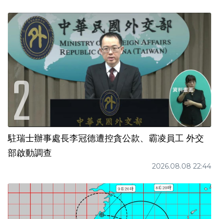
駐瑞士辦事處長李冠德遭控貪公款、霸凌員工 外交
部啟動調查
2026.08.08 22:44