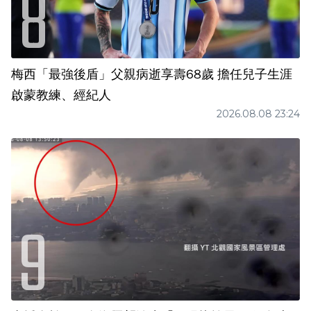
梅西「最強後盾」父親病逝享壽68歲 擔任兒子生涯
啟蒙教練、經紀人
2026.08.08 23:24