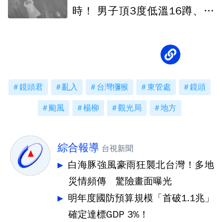
時！ 男子頂3度低溫16蹲、比
愛心
鏡頭君
亂入
台灣獼猴
東管處
鏡頭
颱風
楊柳
觀光局
地方
綜合報導
台視新聞
白海豚強風豪雨狂襲北台灣！多地
災情頻傳 驚險畫面曝光
明年度國防預算規模「首破1.1兆」
確定達標GDP 3%！