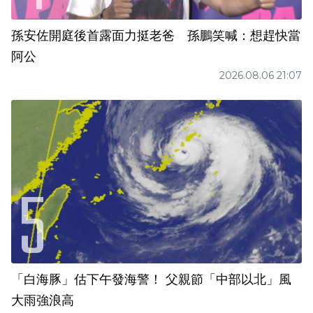
孫安佐開庭後首露面力挺老爸 孫鵬笑喊：想趕快當
阿公
2026.08.06 21:07
「白海豚」估下午發海警！ 父親節「中部以北」風
大雨強浪高