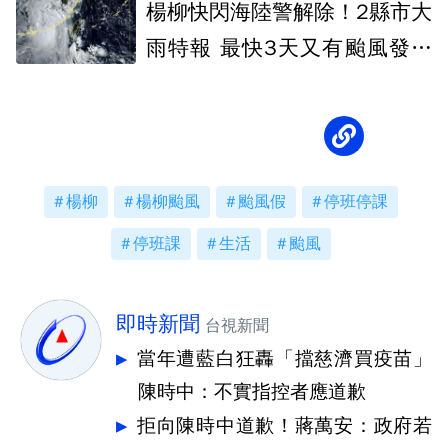
楊柳快閃海陸警解除！2縣市大
雨特報 最快3天又有颱風發展
可能
楊柳
楊柳颱風
颱風假
停班停課
停班課
生活
颱風
即時新聞
台視新聞
當年遭藍白狂轟「擋慈濟買疫苗」
陳時中：不實指控者應道歉
拒向陳時中道歉！蔣萬安：政府若