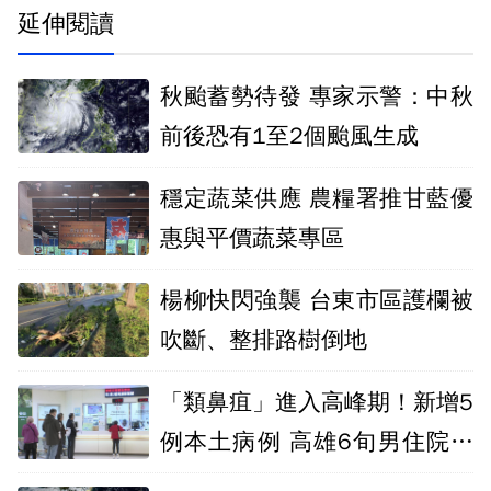
延伸閱讀
秋颱蓄勢待發 專家示警：中秋
前後恐有1至2個颱風生成
穩定蔬菜供應 農糧署推甘藍優
惠與平價蔬菜專區
楊柳快閃強襲 台東市區護欄被
吹斷、整排路樹倒地
「類鼻疽」進入高峰期！新增5
例本土病例 高雄6旬男住院當
天死亡