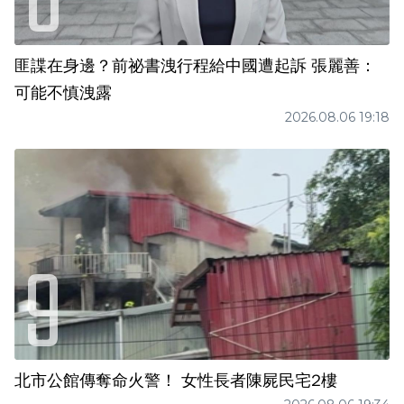
匪諜在身邊？前祕書洩行程給中國遭起訴 張麗善：
可能不慎洩露
2026.08.06 19:18
北市公館傳奪命火警！ 女性長者陳屍民宅2樓