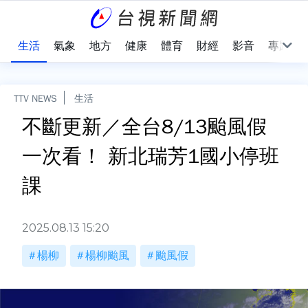
樂
生活
氣象
地方
健康
體育
財經
影音
專題
TTV NEWS
生活
不斷更新／全台8/13颱風假
一次看！ 新北瑞芳1國小停班
課
2025.08.13 15:20
楊柳
楊柳颱風
颱風假