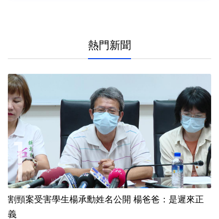
熱門新聞
割頸案受害學生楊承勳姓名公開 楊爸爸：是遲來正
義