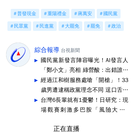
普發現金
重陽禮金
蔣萬安
國民黨
民眾黨
民進黨
大罷免
罷免
政治
綜合報導
台視新聞
國民黨新發言陣容曝光！AI發言人
「鄭小文」亮相 綠營酸：出錯誰負
責
經過江和樹服務處嗆「開槍」！33
歲男遭逮稱政黨理念不同 逞口舌之
快
台灣6長輩就有1憂鬱！日研究：現
場觀賽刺激多巴胺「風險大降3
4%」
正在直播