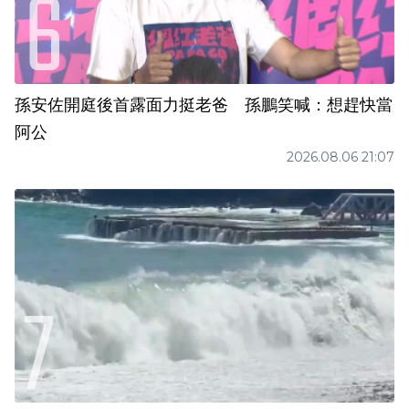
孫安佐開庭後首露面力挺老爸 孫鵬笑喊：想趕快當
阿公
2026.08.06 21:07