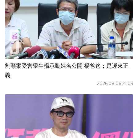
割頸案受害學生楊承勳姓名公開 楊爸爸：是遲來正
義
2026.08.06 21:03