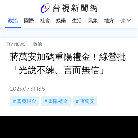
點
政治
國際
社會
娛樂
生活
氣象
地方
健康
TTV NEWS
政治
蔣萬安加碼重陽禮金！綠營批
「光說不練、言而無信」
2025.07.31 13:51
普發現金
重陽禮金
蔣萬安