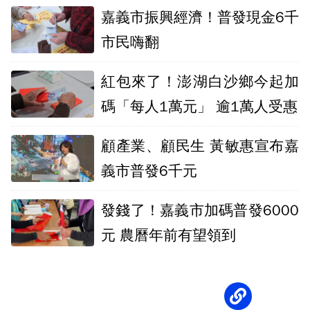
嘉義市振興經濟！普發現金6千
市民嗨翻
紅包來了！澎湖白沙鄉今起加
碼「每人1萬元」 逾1萬人受惠
顧產業、顧民生 黃敏惠宣布嘉
義市普發6千元
發錢了！嘉義市加碼普發6000
元 農曆年前有望領到