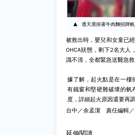
透天厝掛著牛肉麵招牌帆
被救出時，嬰兒和女童已經
OHCA狀態，剩下2名大
識不清，全都緊急送醫急救
據了解，起火點是在一樓
有鐵窗和堅硬難破壞的帆
度，詳細起火原因還要再
台中／余孟潔 責任編輯／
延伸閱讀