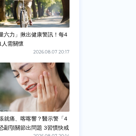
量六力」揪出健康警訊！每4
1人需關懷
2026.08.07 20:17
張就痛、喀喀響？醫示警「4
症狀」恐顳顎關節出問題 3習慣快戒