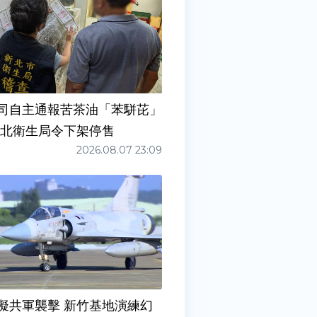
司自主通報苦茶油「苯駢芘」
新北衛生局令下架停售
2026.08.07 23:09
擬共軍襲擊 新竹基地演練幻