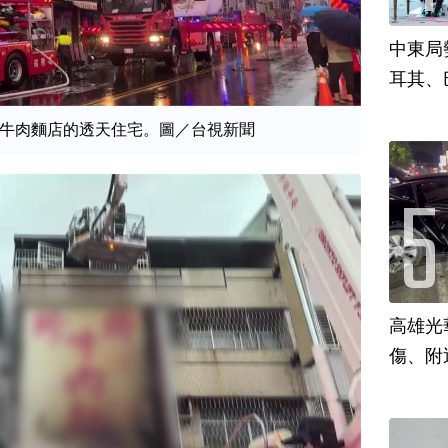
中東局
耳其、
牛肉麵店的透天住宅。圖／台視新聞
高雄光
傷、附