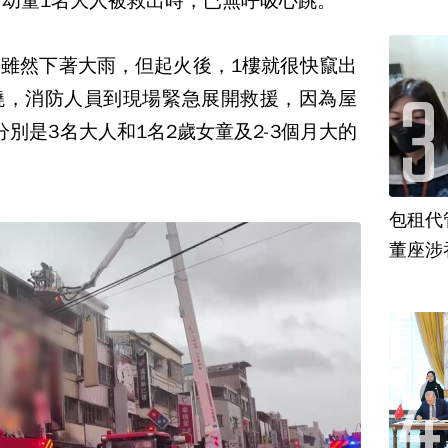
名幼童1名大人被救出時，已無呼吸心跳。
雖然下著大雨，但起火後，1樓就很快竄出
燒，消防人員到現場緊急展開救援，因為屋
別是3名大人和1名2歲女童及2-3個月大的
包租代
董座涉