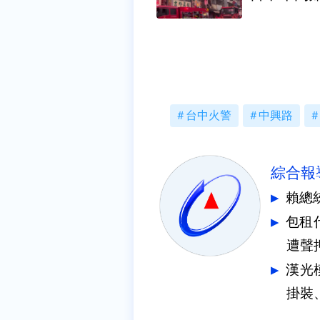
台中火警
中興路
綜合報
賴總
包租
遭聲
漢光
掛裝