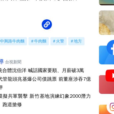
中興路牛肉麵
牛肉麵
火警
地方
導
台視新聞
統合體沈伯洋 喊話國家要順、月薪破3萬
代管龍頭兆基爆公司債跳票 前董座涉吞7億
押
模擬共軍襲擊 新竹基地演練幻象2000潛力
、跑道搶修