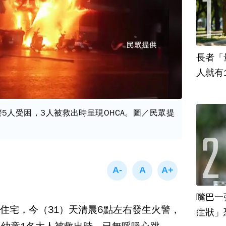
長者「
人就有
5人受困，3人被救出時呈現OHCA。圖／民眾提
嘴巴一
住宅，今（31）天清晨6點左右發生火警，