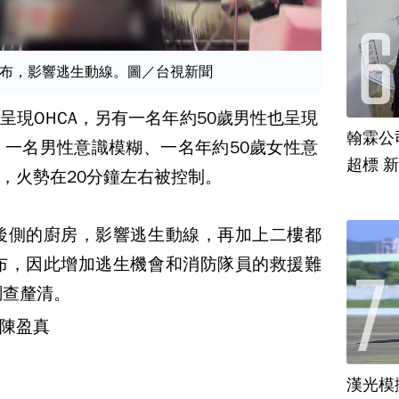
布，影響逃生動線。圖／台視新聞
呈現OHCA，另有一名年約50歲男性也呈現
翰霖公
人，一名男性意識模糊、一名年約50歲女性意
超標 
，火勢在20分鐘左右被控制。
後側的廚房，影響逃生動線，再加上二樓都
布，因此增加逃生機會和消防隊員的救援難
調查釐清。
陳盈真
漢光模