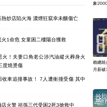
象20
區熱炒店陷火海 濃煙狂竄幸未釀傷亡
火1命危 女童困二樓陽台獲救
惡火！夫妻口角老公涉汽油縱火葬身火
賴總統
%三度燒燙傷
月薪破
回收車追撞事故！ 7人遭衝撞受傷 其中
店火警 祖孫三代受困2死3搶救中