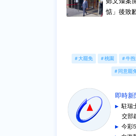
鄭文燦案
惦」後致
大罷免
桃園
牛煦
同意罷
即時新
駐瑞
交部
今彩