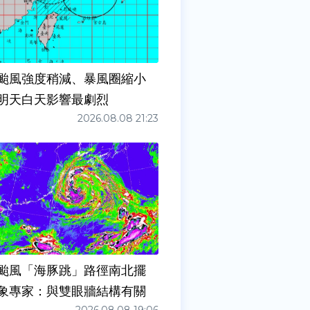
颱風強度稍減、暴風圈縮小
明天白天影響最劇烈
2026.08.08 21:23
颱風「海豚跳」路徑南北擺
象專家：與雙眼牆結構有關