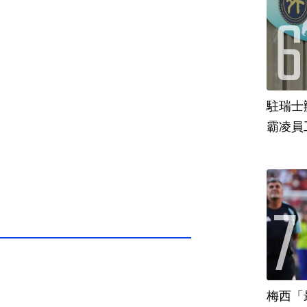
駐瑞士
霸凌員
梅西「