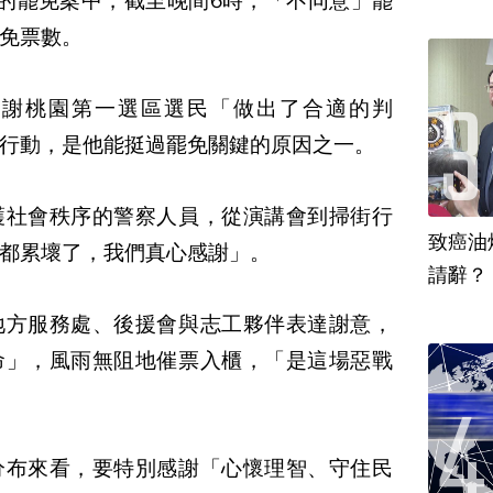
的罷免案中，截至晚間6時，「不同意」罷
免票數。
感謝桃園第一選區選民「做出了合適的判
行動，是他能挺過罷免關鍵的原因之一。
護社會秩序的警察人員，從演講會到掃街行
致癌油
都累壞了，我們真心感謝」。
地方服務處、後援會與志工夥伴表達謝意，
命」，風雨無阻地催票入櫃，「是這場惡戰
分布來看，要特別感謝「心懷理智、守住民