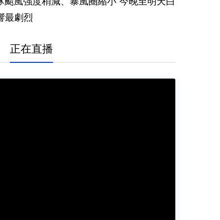
豚颱風強度稍減、暴風圈縮小 今晚至明天白
響最劇烈
正在直播