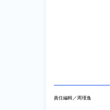
責任編輯／周瑾逸