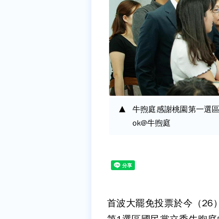
牛煦庭感謝桃園第一選區
ok@牛煦庭
首波大罷免投票於今（26