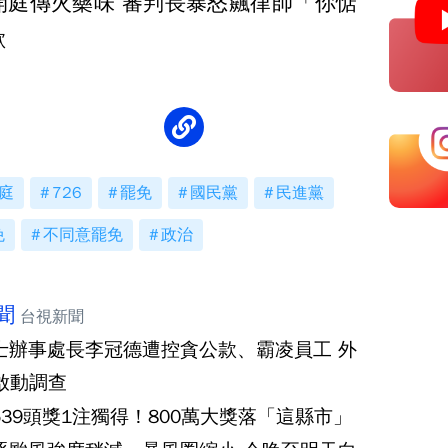
開庭傳火藥味 審判長暴怒飆律師「你惦
歉
庭
726
罷免
國民黨
民進黨
免
不同意罷免
政治
聞
台視新聞
士辦事處長李冠德遭控貪公款、霸凌員工 外
啟動調查
539頭獎1注獨得！800萬大獎落「這縣市」