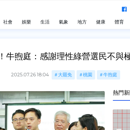
社會
娛樂
生活
氣象
地方
健康
體育
！牛煦庭：感謝理性綠營選民不與
2025.07.26 18:04
大罷免
桃園
牛煦庭
熱門新