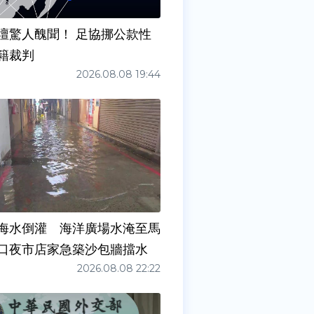
壇驚人醜聞！ 足協挪公款性
籍裁判
2026.08.08 19:44
海水倒灌 海洋廣場水淹至馬
口夜市店家急築沙包牆擋水
2026.08.08 22:22