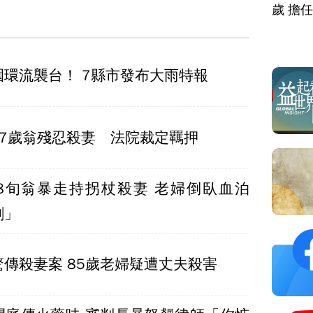
歲 擔
白海豚外圍環流襲台！ 7縣市發布大雨特報
87歲翁殘忍殺妻 法院裁定羈押
8旬翁暴走持拐杖殺妻 老婦倒臥血泊
創」
傳殺妻案 85歲老婦疑遭丈夫殺害