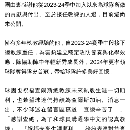
團由衷感謝他從2023-24季中加入以來為球隊所做
的貢獻與付出。至於接任教練的人選，目前還尚
未公開。
擁有多年執教經驗的他，自2023-24賽季中段接下
總教練重任，為雲豹建立穩定攻防節奏與化學效
應，除協助陣中年輕新秀成長外，2024年更率領
球隊奪得隊史首冠，帶給球隊許多美好回憶。
球團也祝福查爾斯總教練未來執教生涯一切順
利，也希望球迷們持續為查爾斯加油。消息一
出，不少球迷在留言區寫道「查總辛苦了」、
「感謝查總，為了和球員溝通學中文的認真教
練」、「祝福未來生涯順利」，紛紛表達對於查