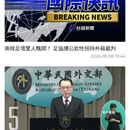
南韓足壇驚人醜聞！ 足協挪公款性招待外籍裁判
2026.08.08 19:44