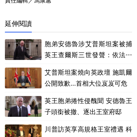
責任編輯／馮康蕙
延伸閱讀
胞弟安德魯涉艾普斯坦案被捕
英王查爾斯三世發聲：依法辦
理
艾普斯坦案燒向英政壇 施凱爾
公開致歉...首相大位岌岌可危
英王胞弟捲性侵醜聞 安德魯王
子頭銜被撤、逐出王室府邸
川普訪英享高規格王室禮遇 科