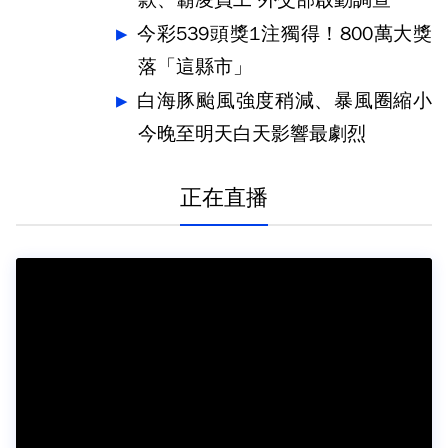
款、霸凌員工 外交部啟動調查
今彩539頭獎1注獨得！800萬大獎
落「這縣市」
白海豚颱風強度稍減、暴風圈縮小
今晚至明天白天影響最劇烈
正在直播