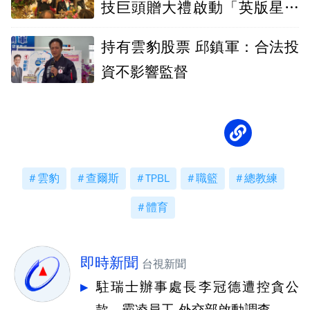
技巨頭贈大禮啟動「英版星際
之門」
持有雲豹股票 邱鎮軍：合法投
資不影響監督
雲豹
查爾斯
TPBL
職籃
總教練
體育
即時新聞
台視新聞
駐瑞士辦事處長李冠德遭控貪公