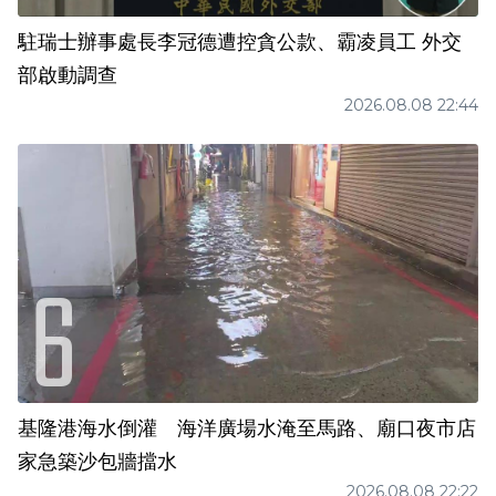
駐瑞士辦事處長李冠德遭控貪公款、霸凌員工 外交
部啟動調查
2026.08.08 22:44
基隆港海水倒灌 海洋廣場水淹至馬路、廟口夜市店
家急築沙包牆擋水
2026.08.08 22:22