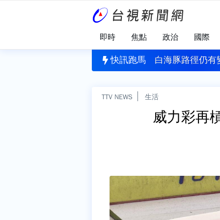
即時
焦點
政治
國際
刪公視預算 黨團協商無結果全保留
快訊跑馬
白海豚路徑仍有
TTV NEWS
生活
威力彩再