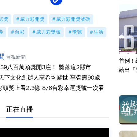
貳獎
威力彩開獎
威力彩開獎號碼
券
台彩
威力彩獎號
獎號
生活
聞
台視新聞
首例！
539八百萬頭獎開3注！ 獎落這2縣市
給出「
‧天下文化創辦人高希均辭世 享耆壽90歲
彩頭獎上看2.3億 8/6台彩幸運獎號一次看
正在直播