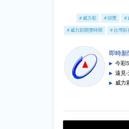
威力彩
頭獎
威力彩開獎時間
台灣彩
即時新
今彩
遠見
威力