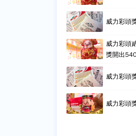
威力彩頭獎
威力彩頭貳
獎開出54
威力彩頭獎
威力彩頭獎