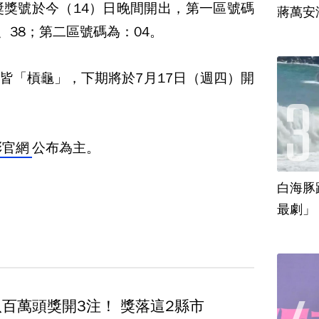
期中獎獎號於今（14）日晚間開出，第一區號碼
蔣萬安
7、38；第二區號碼為：04。
皆「槓龜」，下期將於7月17日（週四）開
彩官網
公布為主。
白海豚
最劇」
八百萬頭獎開3注！ 獎落這2縣市