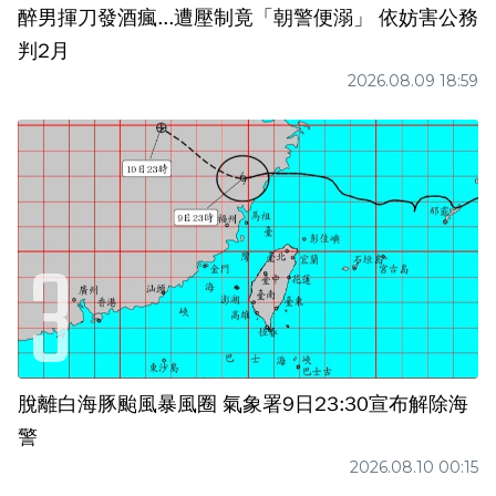
醉男揮刀發酒瘋...遭壓制竟「朝警便溺」 依妨害公務
判2月
2026.08.09 18:59
脫離白海豚颱風暴風圈 氣象署9日23:30宣布解除海
警
2026.08.10 00:15