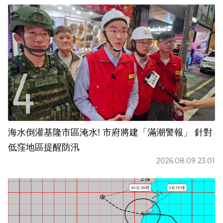
海水倒灌基隆市區淹水! 市府將建「滿潮警報」 針對
低窪地區提醒防汛
2026.08.09 23:01