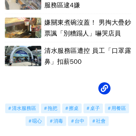
服務區逮4嫌
嫌關東煮碗沒蓋！ 男掏大疊鈔
票諷「別糟蹋人」嚇哭店員
清水服務區遭控 員工「口罩露
鼻」扣薪500
清水服務區
拖把
擦桌
桌子
用餐區
噁心
消毒
台中
社會