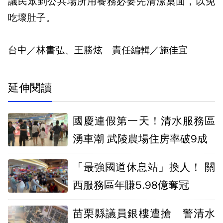
議民眾到公共場所用餐務必要先清潔桌面，以免
吃壞肚子。
台中／林書弘、王勝炫 責任編輯／施佳宜
延伸閱讀
國慶連假第一天！清水服務區
湧車潮 武陵農場住房率破9成
「最強國道休息站」換人！ 關
西服務區年賺5.98億奪冠
苗栗縣議員銀樓遭搶 警清水