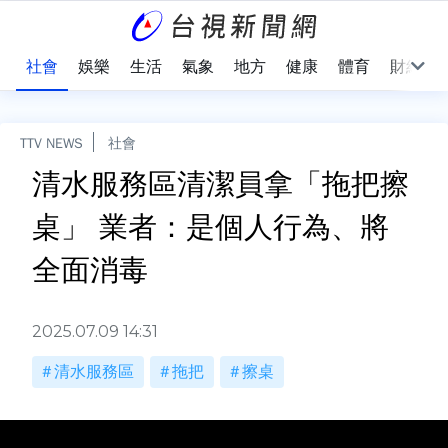
際
社會
娛樂
生活
氣象
地方
健康
體育
財經
TTV NEWS
社會
清水服務區清潔員拿「拖把擦
桌」 業者：是個人行為、將
全面消毒
2025.07.09 14:31
清水服務區
拖把
擦桌