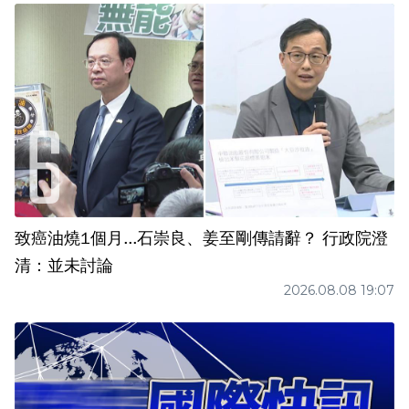
致癌油燒1個月...石崇良、姜至剛傳請辭？ 行政院澄
清：並未討論
2026.08.08 19:07