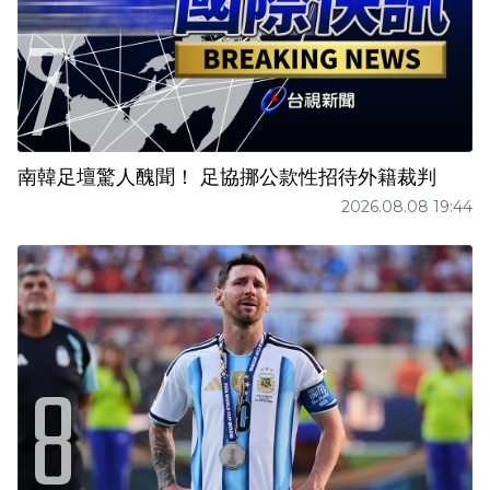
南韓足壇驚人醜聞！ 足協挪公款性招待外籍裁判
2026.08.08 19:44