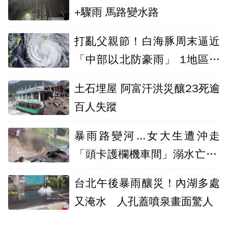
+驟雨 馬路變水路
打亂父親節！白海豚周末逼近
「中部以北防豪雨」 1地區不
排除發陸警
土石埋屋 阿富汗洪災釀23死逾
百人失蹤
暴雨路變河...女大生遭沖走
「頭卡護欄機車間」溺水亡 眾
人救援畫面曝
台北午後暴雨釀災！內湖多處
又淹水 人孔蓋噴泉畫面驚人