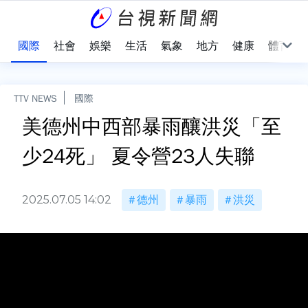
治
國際
社會
娛樂
生活
氣象
地方
健康
體育
TTV NEWS
國際
美德州中西部暴雨釀洪災「至
少24死」 夏令營23人失聯
2025.07.05 14:02
德州
暴雨
洪災