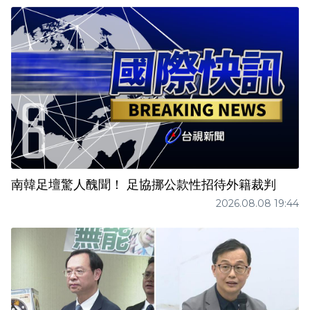
南韓足壇驚人醜聞！ 足協挪公款性招待外籍裁判
2026.08.08 19:44