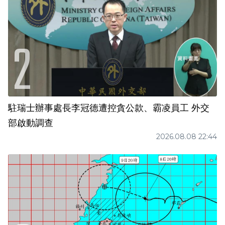
駐瑞士辦事處長李冠德遭控貪公款、霸凌員工 外交
部啟動調查
2026.08.08 22:44