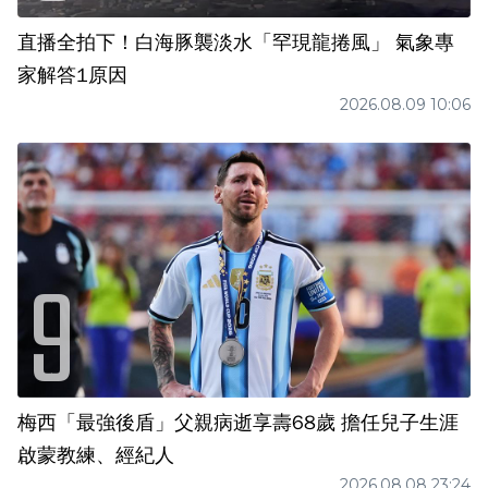
直播全拍下！白海豚襲淡水「罕現龍捲風」 氣象專
家解答1原因
2026.08.09 10:06
梅西「最強後盾」父親病逝享壽68歲 擔任兒子生涯
啟蒙教練、經紀人
2026.08.08 23:24