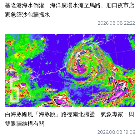
基隆港海水倒灌 海洋廣場水淹至馬路、廟口夜市店
家急築沙包牆擋水
2026.08.08 22:22
白海豚颱風「海豚跳」路徑南北擺盪 氣象專家：與
雙眼牆結構有關
2026.08.08 19:06