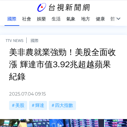
治
國際
社會
娛樂
生活
氣象
地方
健康
體育
TTV NEWS
國際
美非農就業強勁！美股全面收
漲 輝達市值3.92兆超越蘋果
紀錄
2025.07.04 09:15
美股
輝達
四大指數