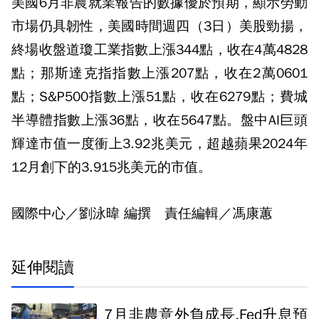
美國6月非農就業報告的數據優於預期，顯示勞動
市場仍具韌性，美國時間週四（3日）美股勁揚，
終場收盤道瓊工業指數上漲344點，收在4萬4828
點；那斯達克指指數上漲207點，收在2萬0601
點；S&P500指數上漲51點，收在6279點；費城
半導體指數上漲36點，收在5647點。盤中AI巨頭
輝達市值一度衝上3.92兆美元，超越蘋果2024年
12月創下的3.915兆美元的市值。
國際中心／劉泳暐 編撰 責任編輯／馮康蕙
延伸閱讀
7月非農意外負成長.Fed升息預