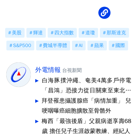
美股
輝達
四大指數
道瓊
那斯達克
S&P500
費城半導體
AI
蘋果
國際
外電情報
台視新聞
白海豚撲沖繩、奄美4萬多戶停電
「昌鴻」恐接力從日關東至東北登
陸
拜登罹患攝護腺癌「病情加重」 兒
哽咽曝癌細胞擴散至骨骼外
梅西「最強後盾」父親病逝享壽68
歲 擔任兒子生涯啟蒙教練、經紀人