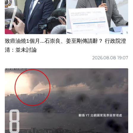
致癌油燒1個月...石崇良、姜至剛傳請辭？ 行政院澄
清：並未討論
2026.08.08 19:07