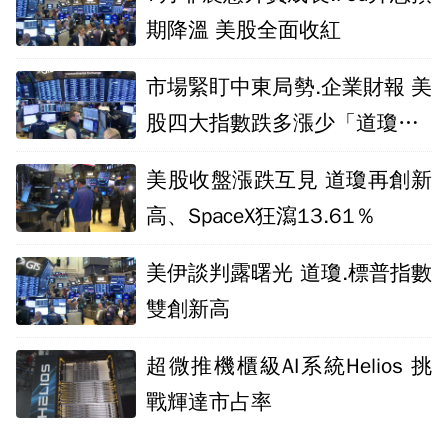
期降溫 美股全面收紅
市場緊盯中東局勢.企業財報 美
股四大指數跌多漲少「道瓊跌4
64點」
美股收盤漲跌互見 道瓊再創新
高、SpaceX狂瀉13.61％
美伊談判露曙光 道瓊.標普指數
雙創新高
超微推機櫃級AI系統Helios 挑
戰輝達市占率