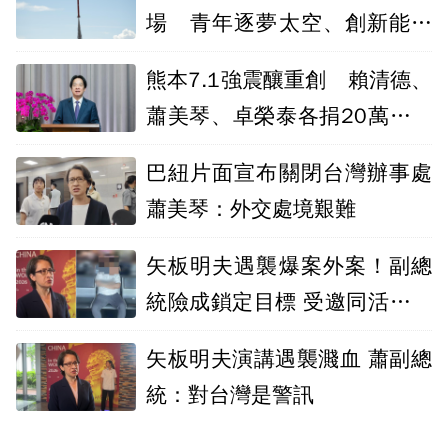
場 青年逐夢太空、創新能量
升空
熊本7.1強震釀重創 賴清德、
蕭美琴、卓榮泰各捐20萬元賑
災
巴紐片面宣布關閉台灣辦事處
蕭美琴：外交處境艱難
矢板明夫遇襲爆案外案！副總
統險成鎖定目標 受邀同活動因
故缺席躲過
矢板明夫演講遇襲濺血 蕭副總
統：對台灣是警訊