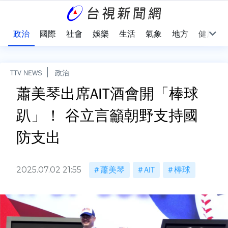
點
政治
國際
社會
娛樂
生活
氣象
地方
健康
TTV NEWS
政治
蕭美琴出席AIT酒會開「棒球
趴」！ 谷立言籲朝野支持國
防支出
2025.07.02 21:55
蕭美琴
AIT
棒球