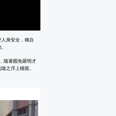
脅人身安全，稱自
動。
，隨著罷免羅明才
也隨之浮上檯面。