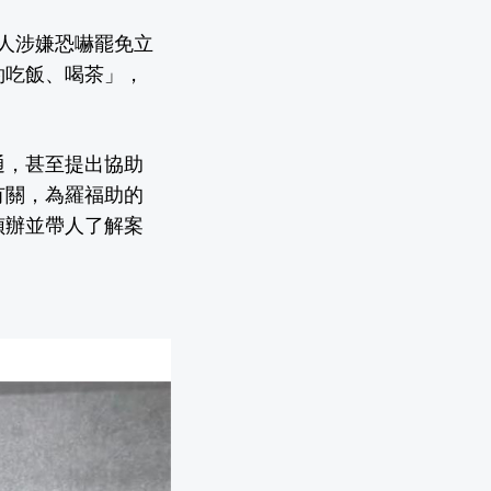
人涉嫌恐嚇罷免立
約吃飯、喝茶」，
通，甚至提出協助
有關，為羅福助的
偵辦並帶人了解案