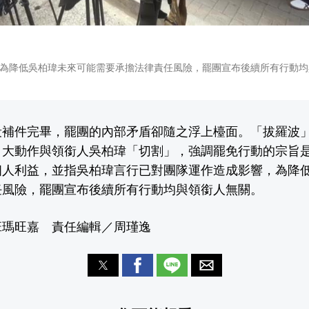
為降低吳柏瑋未來可能需要承擔法律責任風險，罷團宣布後續所有行動均
段補件完畢，罷團的內部矛盾卻隨之浮上檯面。「拔羅波
，大動作與領銜人吳柏瑋「切割」，強調罷免行動的宗旨
個人利益，並指吳柏瑋言行已對團隊運作造成影響，為降
任風險，罷團宣布後續所有行動均與領銜人無關。
班瑪旺嘉 責任編輯／周瑾逸