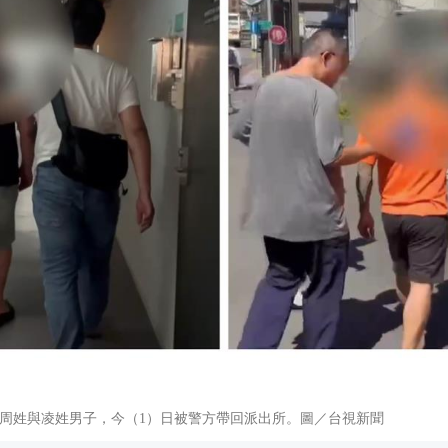
周姓與凌姓男子，今（1）日被警方帶回派出所。圖／台視新聞