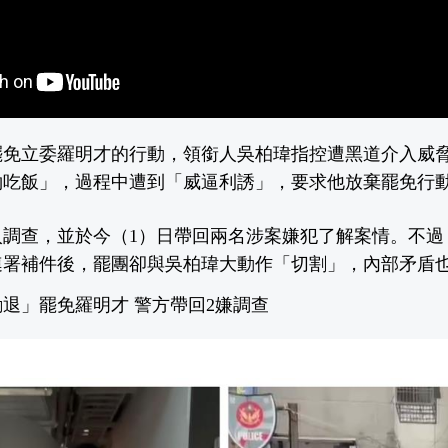
罷免立委羅明才的行動，領銜人吳柏瑋指控遭黑道介入威
約吃飯」，過程中遭到「威逼利誘」，要求他放棄罷免行
入調查，並於今（1）日帶回兩名涉案嫌犯了解案情。不過
連署補件後，罷團卻與吳柏瑋大動作「切割」，內部矛盾
退」罷免羅明才 警方帶回2嫌調查