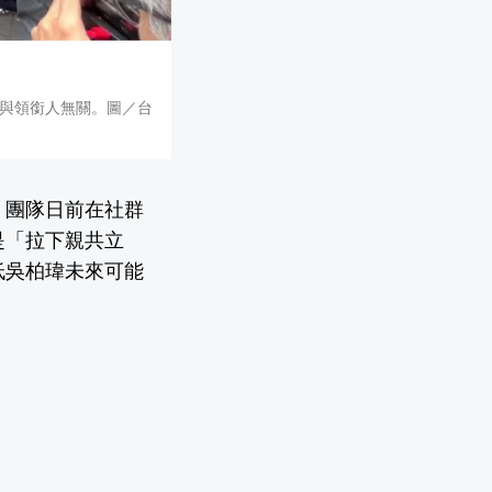
與領銜人無關。圖／台
」團隊日前在社群
是「拉下親共立
低吳柏瑋未來可能