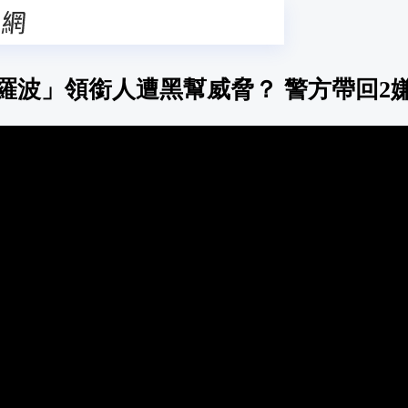
羅波」領銜人遭黑幫威脅？ 警方帶回2