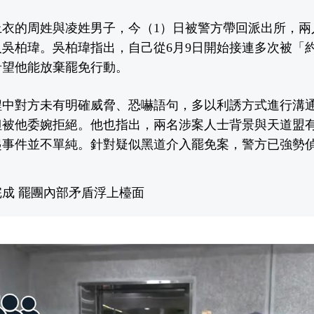
上衣的周姓與凌姓男子，今（1）日被警方帶回派出所，兩
吳柏瑋。吳柏瑋指出，自己從6月9日開始接連多次被「
希望他能放棄罷免行動。
程中對方未有明確威脅、恐嚇語句，多以利誘方式進行溝
但被他委婉拒絕。他也指出，兩名涉案人士背景與天道盟
起事件並不單純。針對疑似黑道介入罷免案，警方已強勢
成 罷團內部矛盾浮上檯面