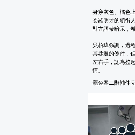
身穿灰色、橘色
委羅明才的領銜人
對方語帶暗示，
吳柏瑋強調，過
其參選的條件，
左右手，認為整
情。
罷免案二階補件完