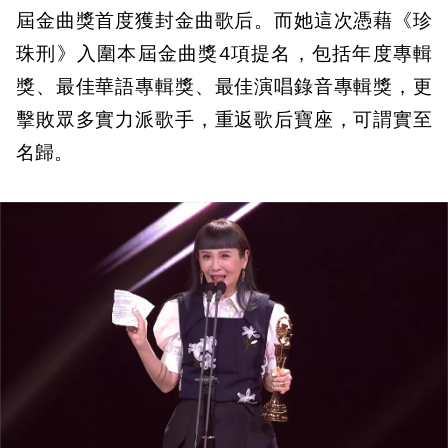
屆金曲獎首度獲封金曲歌后。而她這次憑藉《珍
珠刑》入圍本屆金曲獎4項提名，包括年度專輯
獎、最佳華語專輯獎、最佳演唱錄音專輯獎，更
擊敗眾多實力派歌手，重返歌后寶座，可謂實至
名歸。