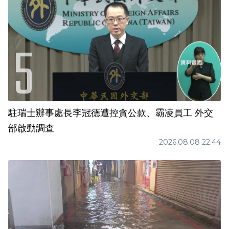
駐瑞士辦事處長李冠德遭控貪公款、霸凌員工 外交
部啟動調查
2026.08.08 22:44