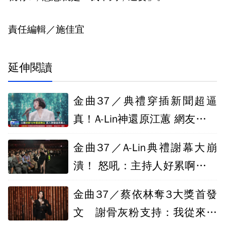
責任編輯／施佳宜
延伸閱讀
金曲37／典禮穿插新聞超逼
真！A-Lin神還原江蕙 網友好評
不間斷
金曲37／A-Lin典禮謝幕大崩
潰！ 怒吼：主持人好累啊我要
去吃肉了
金曲37／蔡依林奪3大獎首發
文 謝骨灰粉支持：我從來不