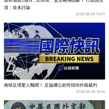
致癌油燒1個月...石崇良、姜至剛傳請辭？ 行政院澄
清：並未討論
2026.08.08 19:07
南韓足壇驚人醜聞！ 足協挪公款性招待外籍裁判
2026.08.08 19:44