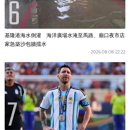
基隆港海水倒灌 海洋廣場水淹至馬路、廟口夜市店
家急築沙包牆擋水
2026.08.08 22:22