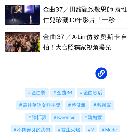
孤單
金曲37／田馥甄致敬恩師 袁惟
仁兒珍藏10年影片「一秒都沒
猶豫」交出
金曲37／A-Lin仿效奧斯卡自
拍！大合照獨家視角曝光
金曲獎
金曲36
金曲歌后
最佳華語女歌手獎
蔡健雅
戴佩妮
陳忻玥
Karencici
魏如萱
不夠善良的我們
雙生火焰
V
Made