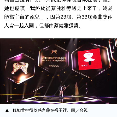
她也感嘆「我終於從蔡健雅旁邊走上來了，終於
能當宇宙的寵兒」，因第23屆、第33屆金曲獎兩
人皆一起入圍，但都由蔡健雅獲獎。
魏如萱把得獎感言藏在襪子裡。圖／台視