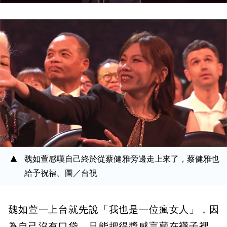
魏如萱感嘆自己終於從蔡健雅旁邊走上來了，蔡健雅也
給予祝福。圖／台視
魏如萱一上台就先說「我也是一位瘋女人」，因
為自己沒有口袋，只能把得獎感言藏在襪子裡。