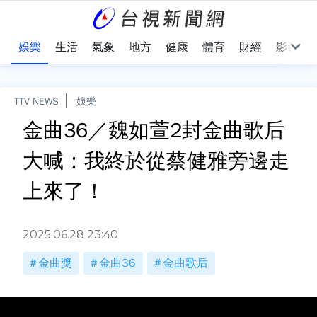
會
娛樂
生活
氣象
地方
健康
體育
財經
影音
TTV NEWS
娛樂
金曲36／魏如萱2封金曲歌后
大喊：我終於從蔡健雅旁邊走
上來了！
2025.06.28 23:40
金曲獎
金曲36
金曲歌后