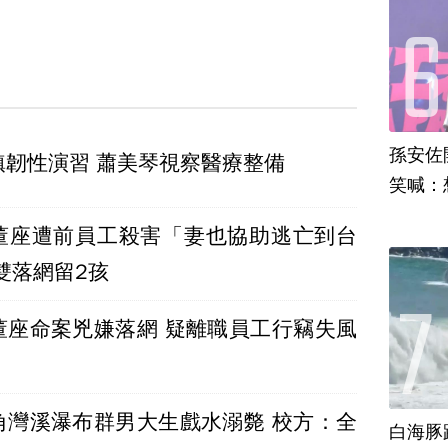
孫安佐
鎮韌性演習 蕭美琴視察醫療整備
笑喊：
董座遭前員工殺害「妻也協助逃亡到台
雙落網留2孩
董座命案兇嫌落網 疑離職員工行竊失風
角灣溪瀑布群男大生戲水溺斃 校方：全
白海豚