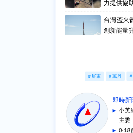
力提供協
台灣盃火
創新能量
屏東
萬丹
即時新
小英
主委
0-