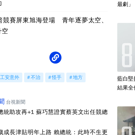
助
最劇」
箭競賽屏東旭海登場 青年逐夢太空、
升空
工安意外
不治
怪手
地方
藍白堅
結果全
聞
台視新聞
總統助攻再+1 蘇巧慧證實蔡英文出任競總
18歲成長津貼明年上路 賴總統：此時不生更