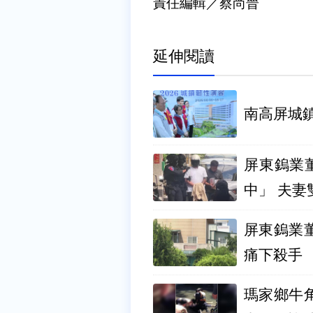
責任編輯／蔡尚晉
延伸閱讀
南高屏城
屏東鎢業
中」 夫妻
屏東鎢業
痛下殺手
瑪家鄉牛