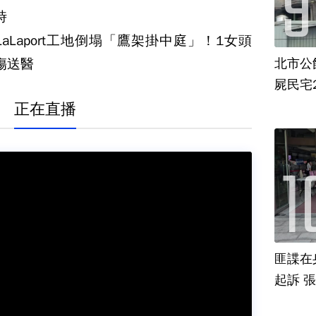
時
LaLaport工地倒塌「鷹架掛中庭」！1女頭
傷送醫
北市公
屍民宅
正在直播
匪諜在
起訴 