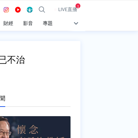
1
LIVE直播
財經
影音
專題
已不治
聞