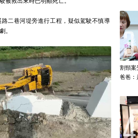
駛被救出來時已明顯死亡。
溪路二巷河堤旁進行工程，疑似駕駛不慎導
劇。
割頸案
爸爸：