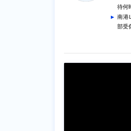
待何
南港
部受