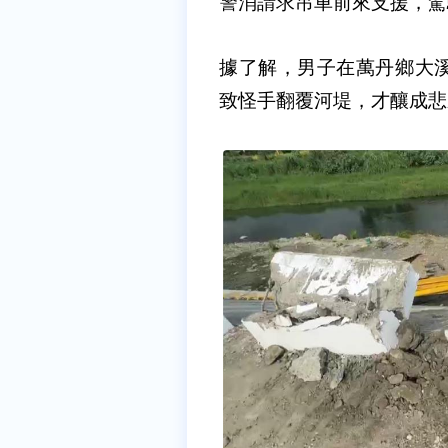
警消請求吊車前來支援，駕
據了解，男子在萬丹鄉大
致怪手翻覆河堤，才釀成悲