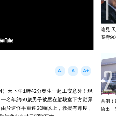
遠見‧
耆壽9
4）天下午1時42分發生一起工安意外！現
一名年約59歲男子被壓在駕駛室下方動彈
首例！
由於這怪手重達20噸以上，救援有難度，
給出「