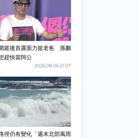
開庭後首露面力挺老爸 孫鵬
想趕快當阿公
2026.08.06 21:07
路徑仍有變化「週末北部風雨