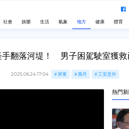
社會
娛樂
生活
氣象
地方
健康
體育
怪手翻落河堤！ 男子困駕駛室獲救
2025.06.24 17:04
屏東
萬丹
工安意外
熱門新