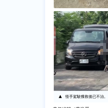
怪手駕駛獲救後已不治。