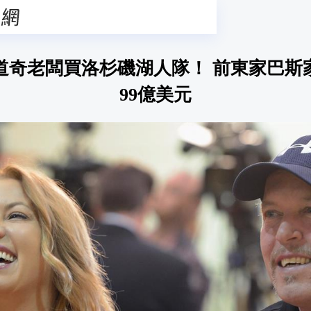
道奇老闆買洛杉磯湖人隊！ 前東家巴斯家
99億美元