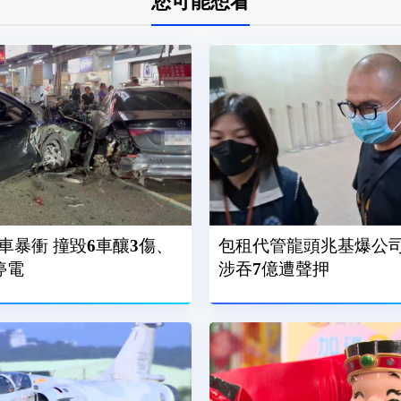
您可能想看
車暴衝 撞毀6車釀3傷、
包租代管龍頭兆基爆公司
停電
涉吞7億遭聲押