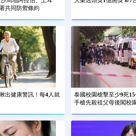
 沙烏地阿拉伯、土耳
大樂透頭獎1億開獎 8/
署共同防禦條約
揪出健康警訊！每4人就
泰國校園槍擊至少9死15
手槍先殺祖父母後闖校