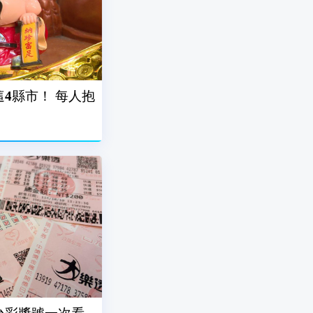
這4縣市！ 每人抱