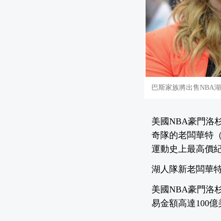
巴斯家族將出售NBA
美國NBA豪門洛
奇隊的老闆華特（M
運動史上最高價
湖人隊新老闆華特
美國NBA豪門洛
易金額高達100