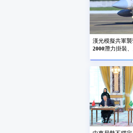
漢光模擬共軍襲
2000潛力掛裝