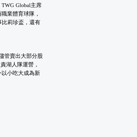
 Global主席
項職業體育球隊，
事比莉珍盃，還有
，儘管賣出大部分股
負責湖人隊運營，
今以小吃大成為新