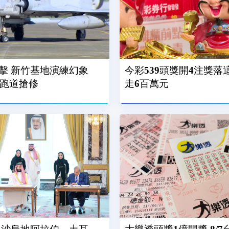
擊 新竹基地演練幻象
今彩539頭獎開4注獎落
、跑道搶修
走6百萬元