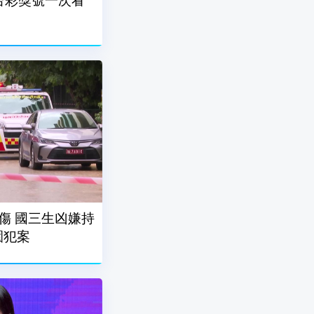
7台彩獎號一次看
傷 國三生凶嫌持
園犯案