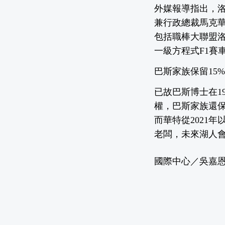
外媒報導指出，洛杉
兼行政總裁馬克
包括職棒大聯盟洛
一級方程式F1賽
巴斯家族保留15
已故巴斯博士在1
權，巴斯家族還保
而華特從2021
老闆，未來湖人
國際中心／吳嘉恩