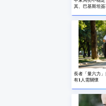
中東局勢不穩定
其、巴基斯坦簽
長者「量六力」
有1人需關懷