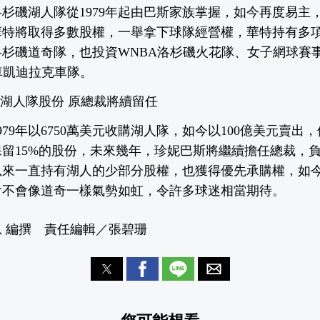
磯湖人隊從1979年起由巴斯家族掌握，如今再度易主，TWG
華特將取得多數股權，一舉拿下球隊經營權，華特持有多
杉磯道奇隊，也投資WNBA洛杉磯火花隊、女子網球賽
車凱迪拉克車隊。
%湖人隊股份 原總裁將續留任
979年以6750萬美元收購湖人隊，如今以100億美元賣出
留15%的股份，未來幾年，珍妮巴斯將繼續擔任總裁，
年以來一直持有湖人的少部分股權，也獲得優先承購權，如
會不會像道奇一樣氣勢如虹，令許多球迷相當期待。
 編撰 責任編輯／張碧珊