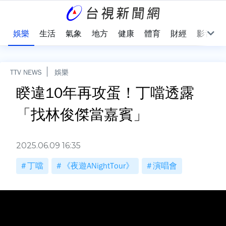
會
娛樂
生活
氣象
地方
健康
體育
財經
影音
TTV NEWS
娛樂
睽違10年再攻蛋！丁噹透露
「找林俊傑當嘉賓」
2025.06.09 16:35
丁噹
《夜遊ANightTour》
演唱會