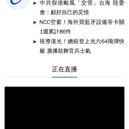
中共假借颱風「交管」台海 陸委
會：顧好自己的災情
NCC空窗！海外買藍牙設備等卡關
1週累計86件
視導漢光！總統登上光六64飛彈快
艇 廣播鼓舞官兵士氣
正在直播