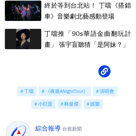
終於等到台北站！ 丁噹《搭錯
車》音樂劇北藝感動登場
丁噹推「90s華語金曲翻玩計
畫」 張宇盲聽猜「是阿妹？」
丁噹
《夜遊ANightTour》
演唱會
小巨蛋
林俊傑
娛樂
綜合報導
台視新聞