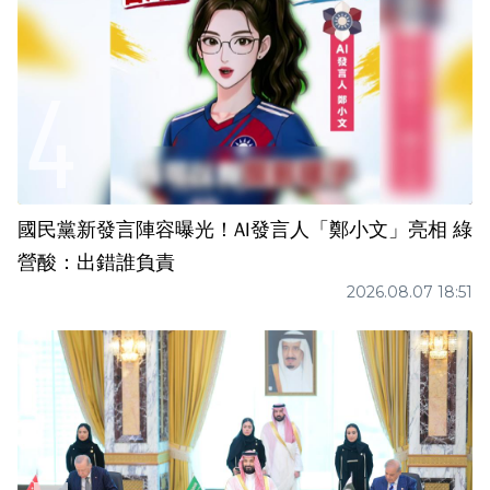
國民黨新發言陣容曝光！AI發言人「鄭小文」亮相 綠
營酸：出錯誰負責
2026.08.07 18:51