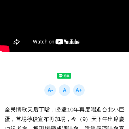
全民情歌天后丁噹，睽違10年再度唱進台北小巨
蛋，首場秒殺宣布再加場，今（9）天下午出席慶
功記者會，把現場變成演唱會，還透露演唱會嘉