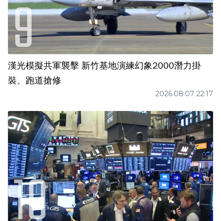
漢光模擬共軍襲擊 新竹基地演練幻象2000潛力掛
裝、跑道搶修
2026.08.07 22:17