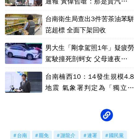
通報 黃偉哲嗆：那是賣汽油而
非食用油
台南衛生局查出3件苦茶油苯駢
芘超標 全面下架回收
男大生「剛拿駕照1年」疑疲勞
駕駛撞死剖蚵女 父母連夜南下
致歉
台南楠西10：14發生規模4.8
地震 氣象署判定為「獨立事
件」
台南
罷免
謝龍介
連署
國民黨