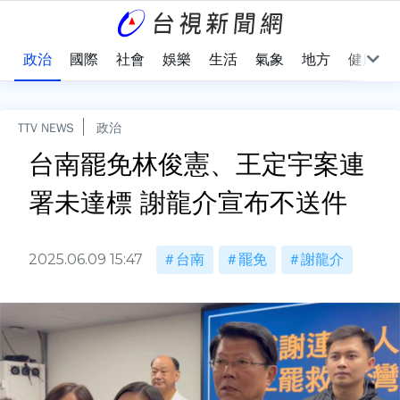
點
政治
國際
社會
娛樂
生活
氣象
地方
健康
TTV NEWS
政治
台南罷免林俊憲、王定宇案連
署未達標 謝龍介宣布不送件
2025.06.09 15:47
台南
罷免
謝龍介