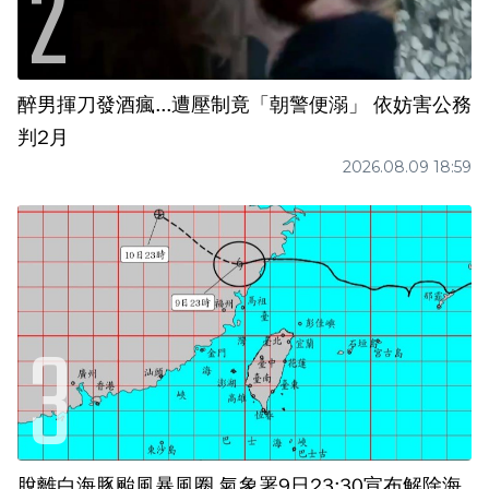
醉男揮刀發酒瘋...遭壓制竟「朝警便溺」 依妨害公務
判2月
2026.08.09 18:59
脫離白海豚颱風暴風圈 氣象署9日23:30宣布解除海